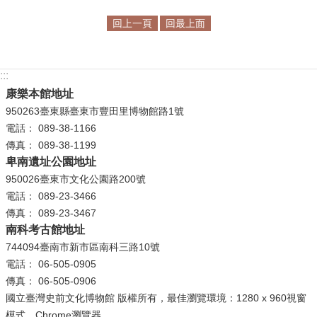
回上一頁
回最上面
學
習
探
:::
索
康樂本館地址
認
950263臺東縣臺東市豐田里博物館路1號
識
電話： 089-38-1166
我
傳真： 089-38-1199
們
卑南遺址公園地址
950026臺東市文化公園路200號
便
電話： 089-23-3466
民
傳真： 089-23-3467
服
南科考古館地址
務
744094臺南市新市區南科三路10號
電話： 06-505-0905
性
傳真： 06-505-0906
別
國立臺灣史前文化博物館 版權所有，最佳瀏覽環境：1280 x 960視窗
平
模式，Chrome瀏覽器