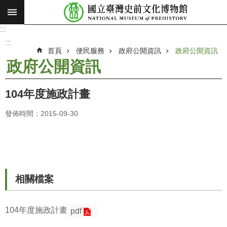
:::
跳到主要內容區塊
:::
進
階
:::
搜
首頁
便民服務
政府公開資訊
政府公開資訊
尋
政府公開資訊
願
景
104年度施政計畫
使
命
發佈時間：2015-09-30
最
新
消
息
相關檔案
參
觀
104年度施政計畫
pdf
展
覽