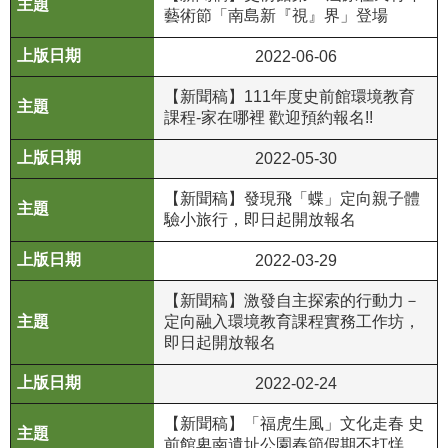
藝術節「南島新『視』界」登場
R
2022-06-06
S
S
【新聞稿】111年度史前館環境教育
課程-家在哪裡 歡迎預約報名!!
網
站
2022-05-30
資
【新聞稿】發現飛「蝶」定向親子體
料
驗小旅行，即日起開放報名
開
放
2022-03-29
宣
告
【新聞稿】激發自主探索的行動力－
定向融入環境教育課程實務工作坊，
隱
即日起開放報名
私
2022-02-24
權
保
【新聞稿】「福虎生風」文化走春 史
護
前館卑南遺址公園春節假期不打烊