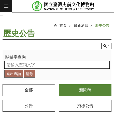
:::
跳到主要內容區塊
:::
進
階
:::
搜
首頁
最新消息
歷史公告
尋
歷史公告
願
景
使
命
關鍵字查詢
最
新
消
息
全部
新聞稿
參
觀
公告
招標公告
展
覽