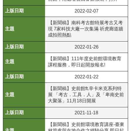
政
策
2022-02-07
資
【新聞稿】南科考古館特展考古又考
現 7家科技大廠一次集滿 祈虎廊道牆
訊
成拍照熱點
安
全
2022-01-26
宣
告
【新聞稿】111年度史前館環境教育
課程服務，即日起開放報名!
為
民
2022-01-22
服
【新聞稿】史前館ft.辛卡米克系列特
務
展 「考古．工具．人」及「卑南史前
白
大聚落」11月18日開展
皮
書
2021-11-18
政
【新聞稿】史前館環境教育講座-臺東
林管處與在地合作之經驗分享 即日起
府