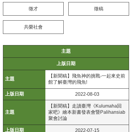
徵才
徵稿
學
習
探
共榮社會
索
認
主題
識
我
上版日期
們
【新聞稿】飛魚神的挑戰-一起來史前
便
館了解臺灣的飛魚!
民
服
2022-08-03
務
【新聞稿】走讀臺灣《Kulumaha回
家吧》繪本新書發表會暨Palihansiab
性
聚會討論
別
平
2022-07-15