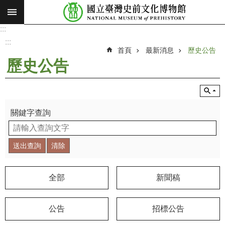
:::
跳到主要內容區塊
:::
進
階
:::
搜
首頁
最新消息
歷史公告
尋
歷史公告
願
景
使
命
關鍵字查詢
最
新
消
息
全部
新聞稿
參
觀
公告
招標公告
展
覽