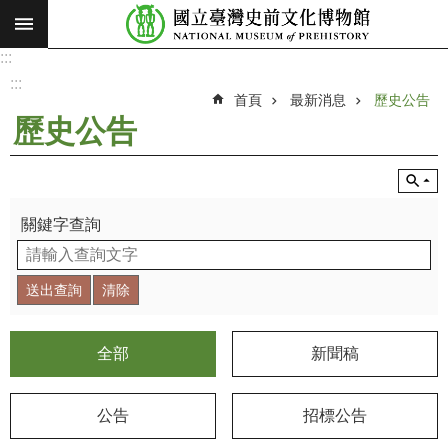
:::
跳到主要內容區塊
:::
進
階
:::
搜
首頁
最新消息
歷史公告
尋
歷史公告
願
景
使
命
關鍵字查詢
最
新
消
息
全部
新聞稿
參
觀
公告
招標公告
展
覽