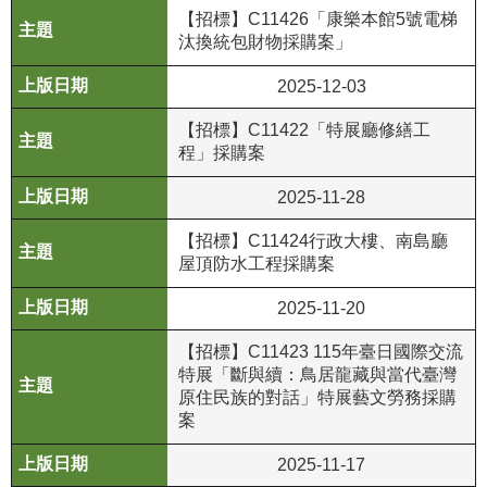
政
【招標】C11426「康樂本館5號電梯
策
汰換統包財物採購案」
資
2025-12-03
訊
【招標】C11422「特展廳修繕工
安
程」採購案
全
宣
2025-11-28
告
【招標】C11424行政大樓、南島廳
為
屋頂防水工程採購案
民
2025-11-20
服
務
【招標】C11423 115年臺日國際交流
白
特展「斷與續：鳥居龍藏與當代臺灣
皮
原住民族的對話」特展藝文勞務採購
書
案
政
2025-11-17
府