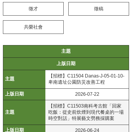
徵才
徵稿
學
習
探
共榮社會
索
認
主題
識
我
上版日期
們
【招標】C11504 Danas-J-05-01-10-
便
卑南遺址公園防災改善工程
民
服
2026-07-22
務
【招標】C11503南科考古館「回家
吃飯：從史前炊煙到現代餐桌的一場
性
時空對話」特展藝文勞務採購案
別
平
2026-06-24