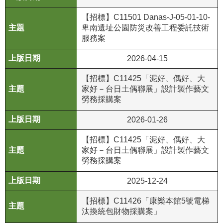
等
專
【招標】C11501 Danas-J-05-01-10-
區
卑南遺址公園防災改善⼯程委託技術
服務案
友
2026-04-15
善
措
【招標】C11425「泥好、偶好、大
施
家好－台日土偶聯展」設計製作藝文
服
勞務採購案
務
2026-01-26
服
【招標】C11425「泥好、偶好、大
務
家好－台日土偶聯展」設計製作藝文
信
勞務採購案
箱
2025-12-24
網
站
【招標】C11426「康樂本館5號電梯
導
汰換統包財物採購案」
覽