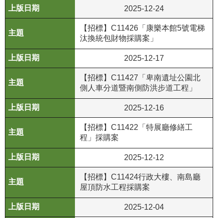
2025-12-24
R
【招標】C11426「康樂本館5號電梯
S
汰換統包財物採購案」
S
2025-12-17
網
站
【招標】C11427「卑南遺址公園北
資
側人車分道暨南側防洪步道工程」
料
2025-12-16
開
放
【招標】C11422「特展廳修繕工
宣
程」採購案
告
2025-12-12
隱
【招標】C11424行政大樓、南島廳
私
屋頂防水工程採購案
權
保
2025-12-04
護