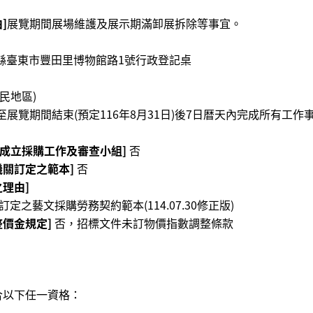
]
展覽期間展場維護及展示期滿卸展拆除等事宜。
東縣臺東市豐田里博物館路1號行政登記桌
民地區)
展覽期間結束(預定116年8月31日)後7日暦天內完成所有工作
，成立採購工作及審查小組]
否
機關訂定之範本]
否
理由]
之藝文採購勞務契約範本(114.07.30修正版)
價金規定]
否，招標文件未訂物價指數調整條款
合以下任一資格：