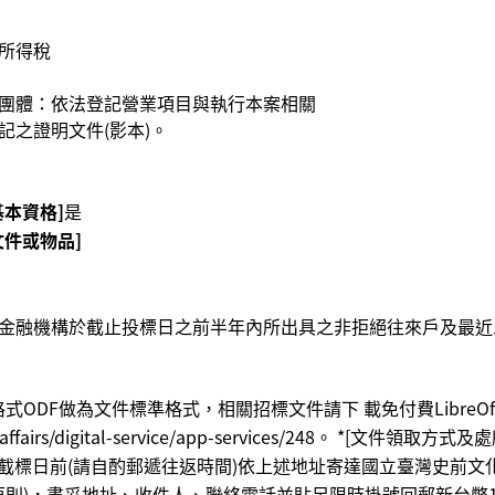
所得稅
團體：依法登記營業項目與執行本案相關
記之證明文件(影本)。
本資格]
是
件或物品]
金融機構於截止投標日之前半年內所出具之非拒絕往來戶及最近
ODF做為文件標準格式，相關招標文件請下 載免付費LibreOf
igital-affairs/digital-service/app-services/2
：於截標⽇前(請⾃酌郵遞往返時間)依上述地址寄達國立臺灣史前
，書妥地址、收件⼈、聯絡電話並貼⾜限時掛號回郵新台幣150 元3.電⼦領標