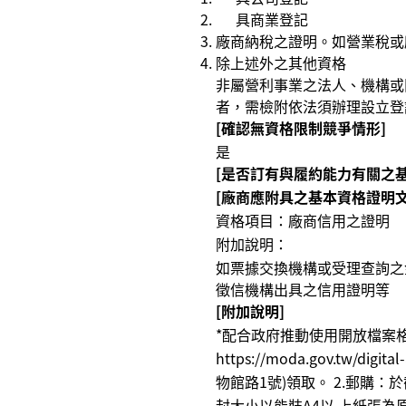
具商業登記
廠商納稅之證明。如營業稅或
除上述外之其他資格
非屬營利事業之法人、機構或
者，需檢附依法須辦理設立登
[確認無資格限制競爭情形]
是
[是否訂有與履約能力有關之基
[廠商應附具之基本資格證明文
資格項目：廠商信用之證明
附加說明：
如票據交換機構或受理查詢之
徵信機構出具之信用證明等
[附加說明]
*配合政府推動使⽤開放檔案格式
https://moda.gov.tw/d
物館路1號)領取。 2.郵購
封⼤⼩以能裝A4以 上紙張為原則)