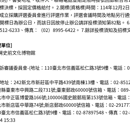
標，採固定價格給付。 2.開標(資格標)時間：114年12⽉2⽇
成立採購評選委員會進⾏評選作業，評選會議時間及地點另⾏通知
或開標⽇為辦公⽇，⽽該⽇因故停⽌辦公請詳投標須知第82點。 
8512-6233、傳真：（02）8995-6422。 7.餘詳投標
單位]
灣史前文化博物館
委員會-(地址：110臺北市信義區松仁路3號9樓、電話：02-8789
址：242新北市新莊區中平路439號南棟13樓、電話：02-851263
縣臺東市中興路二段731號;臺東郵政60000號信箱、電話：089-2
中正區博愛路166號;100006國史館郵局第153號信箱、電話：0800
新店區中華路74號;新店郵政60000號信箱、電話：02-2917777
北市信義區松仁路3號9樓、電話：02-87897548、傳真：02-87
4 15:33