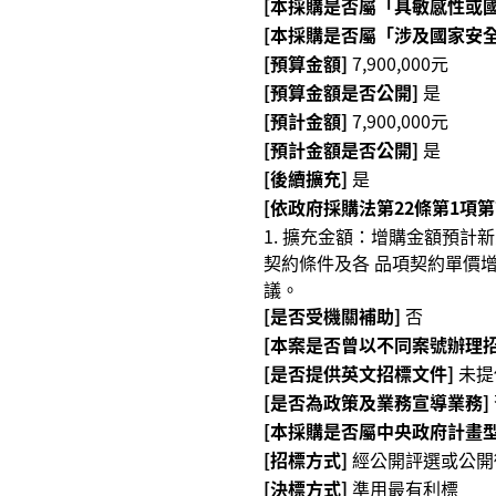
[本採購是否屬「具敏感性或國
[本採購是否屬「涉及國家安全
[預算金額]
7,900,000元
[預算金額是否公開]
是
[預計金額]
7,900,000元
[預計金額是否公開]
是
[後續擴充]
是
[依政府採購法第22條第1項
1. 擴充金額：增購金額預計新
契約條件及各 品項契約單價
議。
[是否受機關補助]
否
[本案是否曾以不同案號辦理招
[是否提供英文招標文件]
未提
[是否為政策及業務宣導業務]
[本採購是否屬中央政府計畫型
[招標方式]
經公開評選或公開
[決標方式]
準用最有利標