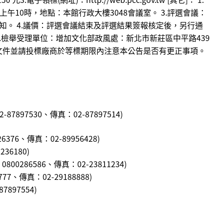
上午10時，地點：本館⾏政⼤樓3048會議室。 3.評選會議：
。 4.議價：評選會議結束及評選結果簽報核定後，另⾏通
6.檢舉受理單位：增加文化部政風處：新北市新莊區中平路439
須知及招標文件並請投標廠商於等標期限內注意本公告是否有更正事項。
7530、傳真：02-87897514)
76、傳真：02-89956428
)
36180
)
286586、傳真：02-23811234
)
7、傳真：02-29188888
)
897554
)