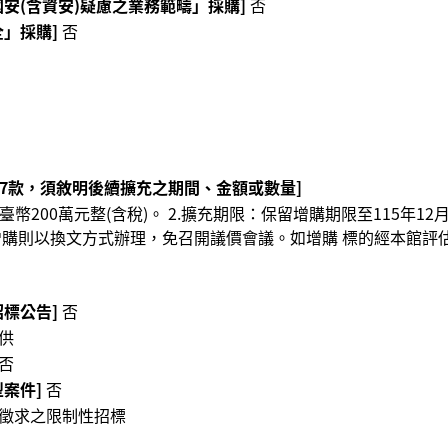
安(含資安)疑慮之業務範疇」採購]
否
」採購]
否
第7款，須敘明後續擴充之期間、金額或數量]
臺幣200萬元整(含稅)。 2.擴充期限：保留增購期限至115年1
增購則以換文方式辦理，免召開議價會議。如增購 標的經本館評
標公告]
否
供
否
案件]
否
徵求之限制性招標