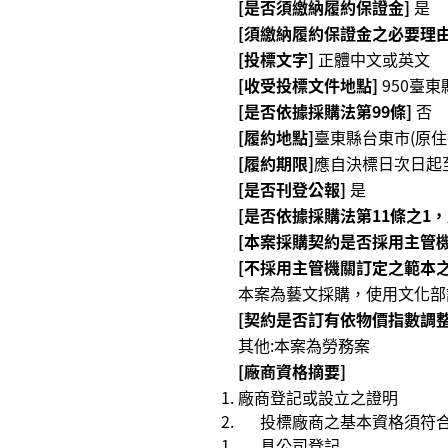
[是否須繳納履約保證金]
是
[須繳納履約保證金之必要理由
[投標文字]
正體中文或英文
[收受投標文件地點]
950臺
[是否依據採購法第99條]
否
[履約地點]
臺東縣台東市(原住
[履約期限]
應自決標日次日起至
[是否刊登公報]
是
[是否依據採購法第11條之1
[本案採購契約是否採用主管
[不採用主管機關訂定之範本之
本案為藝文採購，使⽤文化部訂定
[契約是否訂有依物價指數調整
其他:本案為勞務案
[廠商資格摘要]
廠商登記或設立之證明
投標廠商之基本資格須符
具公司登記