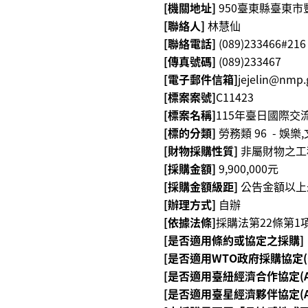
[機關地址]
950臺東縣臺東市
[聯絡人]
林慧仙
[聯絡電話]
(089)233466#216
[傳真號碼]
(089)233467
[電子郵件信箱]
jejelin@nmp.
[標案案號]
C11423
[標案名稱]
115年臺日國際
[標的分類]
勞務類 96 - 娛樂
[財物採購性質]
非屬財物之工
[採購金額]
9,900,000元
[採購金額級距]
公告金額以上
[辦理方式]
自辦
[依據法條]
採購法第22條第1
[是否適用條約或協定之採購]
[是否適用WTO政府採購協定(G
[是否適用臺紐經濟合作協定(AN
[是否適用臺星經濟夥伴協定(AS