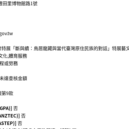
豐田里博物館路1號
gov.tw
交流特展「斷與續：鳥居龍藏與當代臺灣原住民族的對話」特展藝
,文化,體育服務
程或勞務
未達查核金額
項第9款
PA)]
否
ZTEC)]
否
TEP)]
否