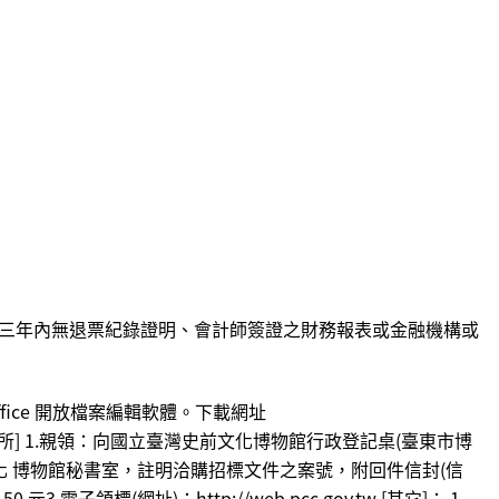
三年內無退票紀錄證明、會計師簽證之財務報表或金融機構或
fice 開放檔案編輯軟體。下載網址
48。 *[文件領取⽅式及處所] 1.親領：向國立臺灣史前文化博物館⾏政登記桌(臺東市博
文化 博物館秘書室，註明洽購招標文件之案號，附回件信封(信
(網址)：http://web.pcc.gov.tw [其它]： 1.