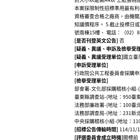
本案採限制性招標準⽤最有利標決
資格審查合格之廠商，由機關
知議價程序。 5.截⽌投標⽇
號南棟15樓、 電話：（02）
[是否刊登英文公告]
否
[疑義、異議、申訴及檢舉受理
[疑義、異議受理單位]
國立臺
[申訴受理單位]
行政院公共工程委員會採購申訴審議
[檢舉受理單位]
部會署-文化部採購稽核小組-(地
臺東縣調查站-(地址：950臺東
法務部廉政署-(地址：100臺北市
法務部調查局-(地址：231新北市
中央採購稽核小組-(地址：110臺
[招標公告傳輸時間]
114/11/1
[評選委員會成立時機]
開標前