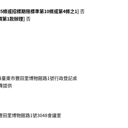
05條或招標期限標準第10條或第4條之1]
否
項第1款辦理]
否
東縣臺東市豐田里博物館路1號行政登記桌
費提供
豐田里博物館路1號3048會議室