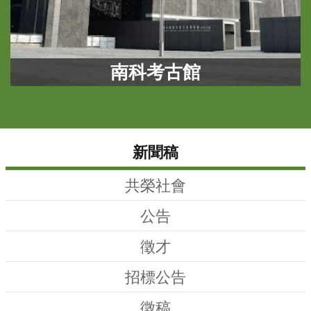
R
S
S
南科考古館
網
站
資
料
新聞稿
開
放
共榮社會
宣
告
公告
隱
徵才
私
權
招標公告
保
護
徵稿