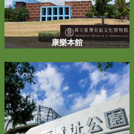
學
習
探
索
康樂本館
認
識
我
們
便
民
服
務
性
別
平