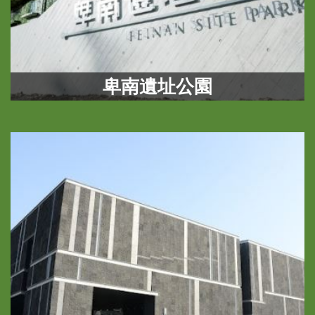
等
專
區
友
卑南遺址公園
善
措
施
服
務
服
務
信
箱
網
站
導
覽