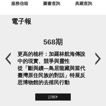
服務信箱
圖書查詢
典藏查詢
電子報
568期
更高的桅杆：加羅林航海傳說
構
中的現實、競爭與靈性
學
從「斷與續—鳥居龍藏與當代
聽
臺灣原住民族的對話」特展反
為
思博物館的去殖民行動
場
2026年我在史前館實習心得：
20
感受還有更多可能的未來
在
訂閱
敬