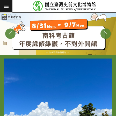
:::
跳到主要內容區塊
:::
進
階
搜
尋
願
景
使
命
最
新
消
息
參
觀
展
覽