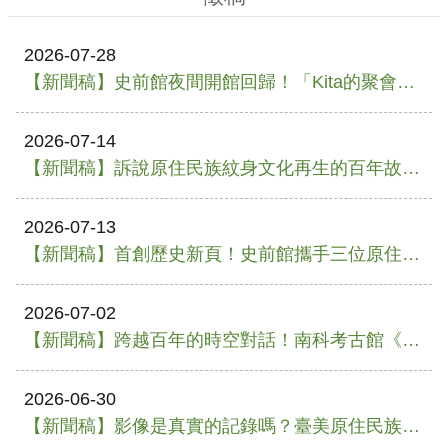
政
策
2026-07-28
資
【新聞稿】史前館夜間開館回歸！「Kita的聚會所」邀你從白天玩到黑夜
訊
安
2026-07-14
全
【新聞稿】訴說原住民族紋身文化再生的百年故事 史前館「刺一條回家的路」特展 拓展「重建臺灣藝術史」的視野
宣
告
2026-07-13
為
【新聞稿】首創歷史新頁！史前館攜手三位原住民族時裝設計師閃耀澳洲凱恩斯藝術節
民
服
務
2026-07-02
白
【新聞稿】跨越百年的時空對話！南科考古館《斷與續：鳥居龍藏與當代臺灣原住民族的對話》開展 珍貴手稿原件首度來臺
皮
書
2026-06-30
政
【新聞稿】影像是真實的記錄嗎？臺美原住民族影像展引領大家一同探索鏡頭外的真實 史前館「超越35mm：臺灣與美國原住民族影像的再現政治」國際巡迴展隆重開幕
府