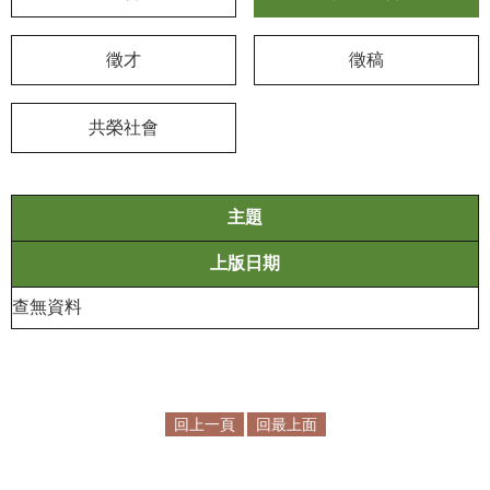
學
徵才
徵稿
習
探
索
共榮社會
認
識
我
主題
們
上版日期
便
查無資料
民
服
務
性
回上一頁
回最上面
別
平