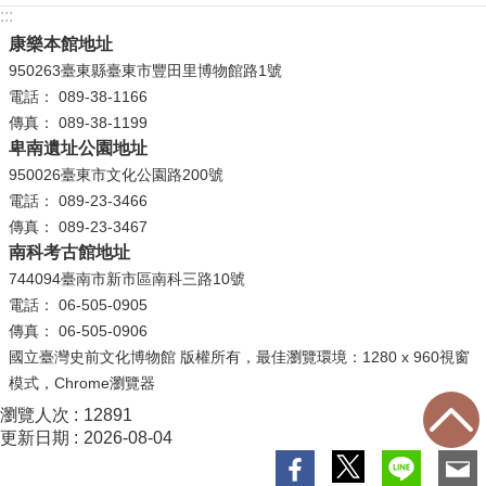
等
:::
專
康樂本館地址
區
950263臺東縣臺東市豐田里博物館路1號
電話： 089-38-1166
友
傳真： 089-38-1199
善
卑南遺址公園地址
措
950026臺東市文化公園路200號
施
電話： 089-23-3466
服
傳真： 089-23-3467
務
南科考古館地址
服
744094臺南市新市區南科三路10號
務
電話： 06-505-0905
信
傳真： 06-505-0906
箱
國立臺灣史前文化博物館 版權所有，最佳瀏覽環境：1280 x 960視窗
模式，Chrome瀏覽器
網
瀏覽人次
12891
站
更新日期
2026-08-04
導
覽