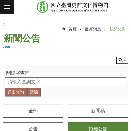
:::
跳到主要內容區塊
:::
進
階
:::
搜
首頁
最新消息
新聞公告
尋
新聞公告
願
景
使
命
關鍵字查詢
最
新
消
息
參
全部
新聞稿
觀
展
公告
招標公告
覽