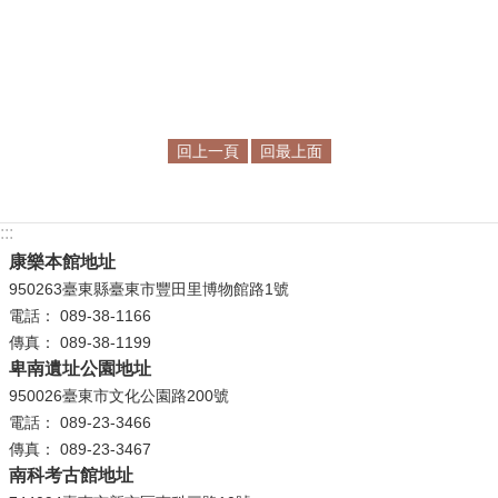
學
習
探
索
回上一頁
回最上面
認
識
我
:::
們
康樂本館地址
950263臺東縣臺東市豐田里博物館路1號
便
電話： 089-38-1166
民
傳真： 089-38-1199
服
卑南遺址公園地址
務
950026臺東市文化公園路200號
電話： 089-23-3466
性
傳真： 089-23-3467
別
南科考古館地址
平