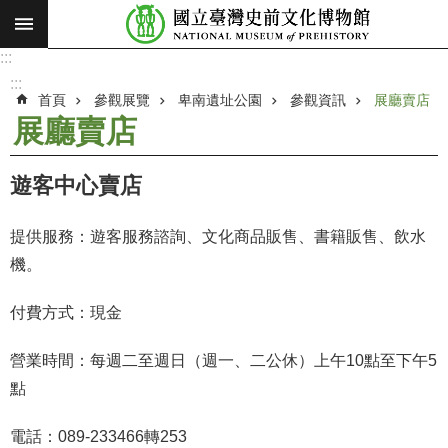
:::
跳到主要內容區塊
:::
進
階
:::
搜
首頁
參觀展覽
卑南遺址公園
參觀資訊
展廳賣店
尋
展廳賣店
願
景
遊客中心賣店
使
命
提供服務：遊客服務諮詢、文化商品販售、書籍販售、飲水
最
機。
新
消
付費方式：現金
息
營業時間：每週二至週日（週一、二公休）上午10點至下午5
參
點
觀
展
電話：089-233466轉253
覽