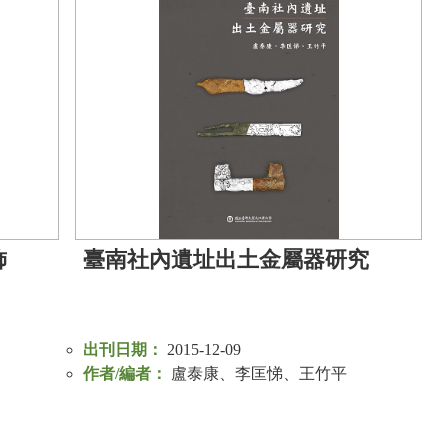
飾
臺南社內遺址出土金屬器研究
出刊日期：
2015-12-09
作者/編者：
盧泰康、李匡悌、王竹平