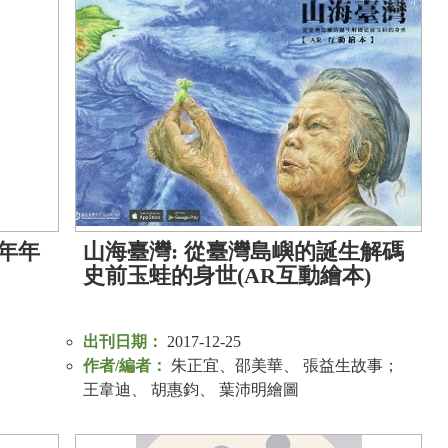
年年
山海臺灣: 從臺灣島嶼的誕生解碼
史前玉蛙的身世(AR互動繪本)
出刊日期：
2017-12-25
作者/編者：
朱正宜、邵美華、 張益生故事；
王韋迪、 胡惠鈞、 葉沛明繪圖