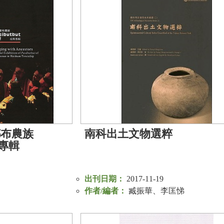
鄉布農族
南科出土文物選粹
果專輯
出刊日期：
2017-11-19
作者/編者：
臧振華、李匡悌