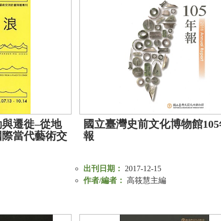
與遷徙–從地
國立臺灣史前文化博物館105
國際當代藝術交
報
出刊日期：
2017-12-15
作者/編者：
高筱慧主編