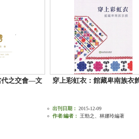
當代之交會—文
穿上彩虹衣：館藏卑南族衣
出刊日期：
2015-12-09
作者/編者：
王勁之、林娜玲編著