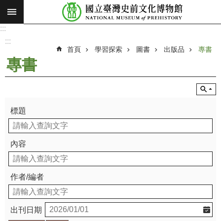
:::
跳到主要內容區塊
:::
進
階
:::
搜
首頁
學習探索
圖書
出版品
專書
尋
專書
願
景
使
命
標題
最
新
內容
消
息
作者/編者
參
觀
展
出刊日期
覽