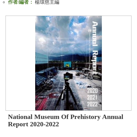
作者/編者：
楊環慈主編
National Museum Of Prehistory Annual
Report 2020-2022