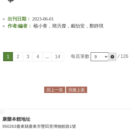
出刊日期：
2023-06-01
作者/編者：
楊小青，簡汎傑，戴怡安，鄭靜琪
每頁筆數
/
126
1
2
3
4
...
14
回上一頁
回最上面
:::
康樂本館地址
950263臺東縣臺東市豐田里博物館路1號