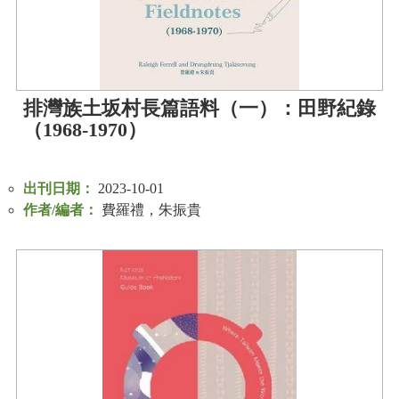
公
開
資
訊
排灣族土坂村長篇語料（一）：田野紀錄
語系
（1968-1970）
出刊日期：
2023-10-01
作者/編者：
費羅禮，朱振貴