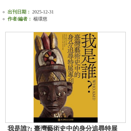
等
專
出刊日期：
2025-12-31
區
作者/編者：
楊環慈
友
善
措
施
服
務
服
務
信
箱
網
站
導
我是誰?: 臺灣藝術史中的身分追尋特展
覽