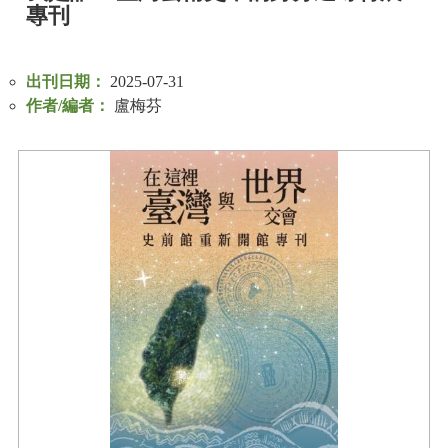
專刊
R
S
出刊日期：
2025-07-31
S
作者/編者：
盧梅芬
網
站
資
料
開
放
宣
告
隱
私
權
保
護