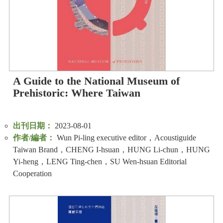
A Guide to the National Museum of
Prehistoric: Where Taiwan
出刊日期：
2023-08-01
作者/編者：
Wun Pi-ling executive editor，Acoustiguide
Taiwan Brand，CHENG I-hsuan，HUNG Li-chun，HUNG
Yi-heng，LENG Ting-chen，SU Wen-hsuan Editorial
Cooperation