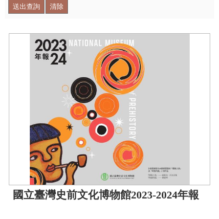
學
習
探
索
認
識
我
們
便
民
服
務
性
國立臺灣史前文化博物館2023-2024年報
別
平