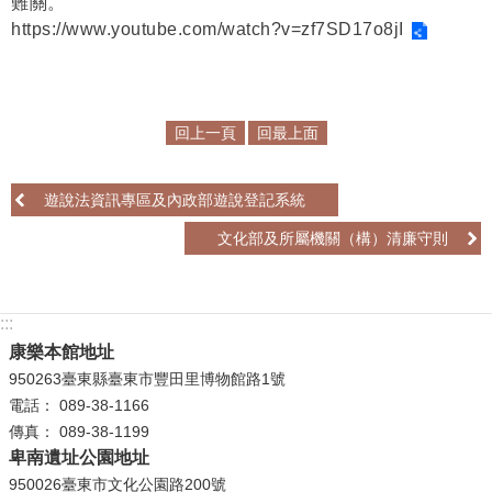
難關。
https://www.youtube.com/watch?v=zf7SD17o8jI
學
習
探
索
回上一頁
回最上面
認
識
遊說法資訊專區及內政部遊說登記系統
我
文化部及所屬機關（構）清廉守則
們
便
民
:::
服
康樂本館地址
務
950263臺東縣臺東市豐田里博物館路1號
電話： 089-38-1166
性
傳真： 089-38-1199
別
卑南遺址公園地址
平
950026臺東市文化公園路200號