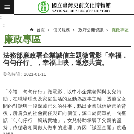
:::
跳到主要內容區塊
:::
進
階
:::
搜
首頁
便民服務
政府公開資訊
廉政專區
尋
廉政專區
願
景
法務部廉政署企業誠信主題微電影「幸福．
使
勻勻仔行」，幸福上映，邀您共賞。
命
發佈時間：2021-01-11
最
新
消
「幸福．勻勻仔行」微電影，以中小企業老闆與女兒特
息
助，在職場理念及家庭生活的互動為故事主軸，透過父女
間的對話與一段深藏已久的往事，點出企業誠信經營的背
參
後，所肩負的社會責任與正向價值，源自於簡單的一句臺
觀
話「勻勻仔行，腳踏實地」，女兒特助承襲了父親的堅
展
持，依循著相同做人做事的道理，終因「誠至金開」度過
覽