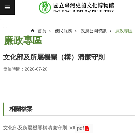
:::
跳到主要內容區塊
:::
進
階
:::
搜
首頁
便民服務
政府公開資訊
廉政專區
尋
廉政專區
願
景
文化部及所屬機關（構）清廉守則
使
命
發佈時間：2020-07-20
最
新
消
息
相關檔案
參
觀
文化部及所屬機關構清廉守則.pdf
pdf
展
覽