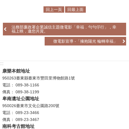
回上一頁
回最上面
學
習
探
法務部廉政署企業誠信主題微電影「幸福．勻勻仔行」，幸
索
福上映，邀您共賞。
微電影宣導 -「擁抱陽光 輪轉幸福」
認
識
我
:::
們
康樂本館地址
便
950263臺東縣臺東市豐田里博物館路1號
民
電話： 089-38-1166
服
傳真： 089-38-1199
務
卑南遺址公園地址
950026臺東市文化公園路200號
性
電話： 089-23-3466
別
傳真： 089-23-3467
平
南科考古館地址