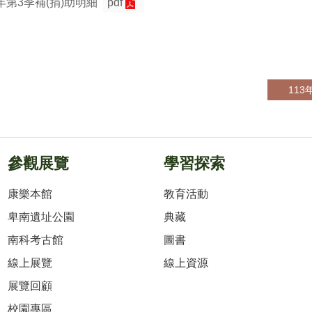
第3季補(捐)助明細
pdf
11
參觀展覽
學習探索
康樂本館
教育活動
卑南遺址公園
典藏
南科考古館
圖書
線上展覽
線上資源
展覽回顧
校園專區