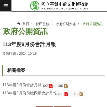
:::
跳到主要內容區塊
:::
進
階
:::
搜
首頁
便民服務
政府公開資訊
政府公開資訊
尋
政府公開資訊
願
景
113年度9月份會計月報
使
命
發佈時間：2024-10-18
最
新
相關檔案
消
息
113年度9月份會計月報
pdf
zip
參
113年度9月份前瞻四期會計月報
pdf
zip
觀
展
覽