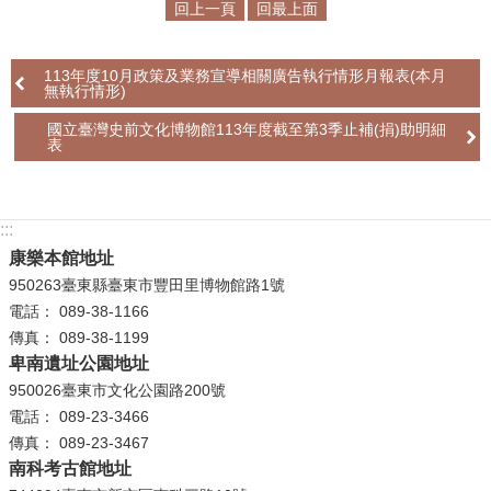
回上一頁
回最上面
學
習
113年度10月政策及業務宣導相關廣告執行情形月報表(本月
無執行情形)
探
索
國立臺灣史前文化博物館113年度截至第3季止補(捐)助明細
表
認
識
我
:::
們
康樂本館地址
950263臺東縣臺東市豐田里博物館路1號
便
電話： 089-38-1166
民
傳真： 089-38-1199
服
卑南遺址公園地址
務
950026臺東市文化公園路200號
電話： 089-23-3466
性
傳真： 089-23-3467
別
南科考古館地址
平