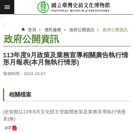
:::
跳到主要內容區塊
:::
進
階
:::
搜
首頁
便民服務
政府公開資訊
政府公開資訊
尋
政府公開資訊
願
景
113年度9月政策及業務宣導相關廣告執行情
使
形月報表(本月無執行情形)
命
發佈時間：2024-10-07
最
新
消
相關檔案
息
參
(史前館)113年9月文化部主管媒體政策及業務宣導執行情形
觀
表(無)
展
pdf
覽