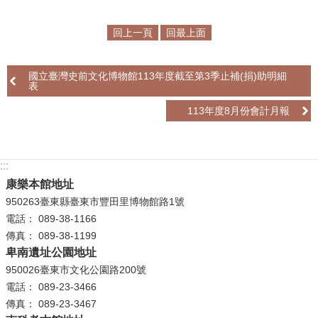
學
回上一頁
回最上面
習
探
國立臺灣史前文化博物館113年度截至第3季止補(捐)助明細
索
表
認
113年度8月份會計月報
識
我
們
:::
康樂本館地址
便
950263臺東縣臺東市豐田里博物館路1號
民
電話： 089-38-1166
服
傳真： 089-38-1199
務
卑南遺址公園地址
950026臺東市文化公園路200號
性
電話： 089-23-3466
別
傳真： 089-23-3467
平