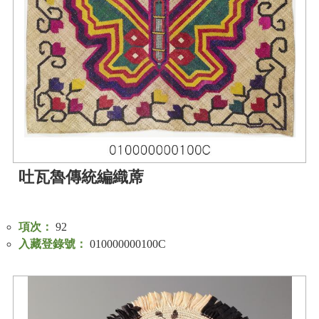
等
專
區
友
善
措
施
服
務
吐瓦魯傳統編織蓆
服
務
信
項次：
92
箱
入藏登錄號：
010000000100C
網
站
導
覽