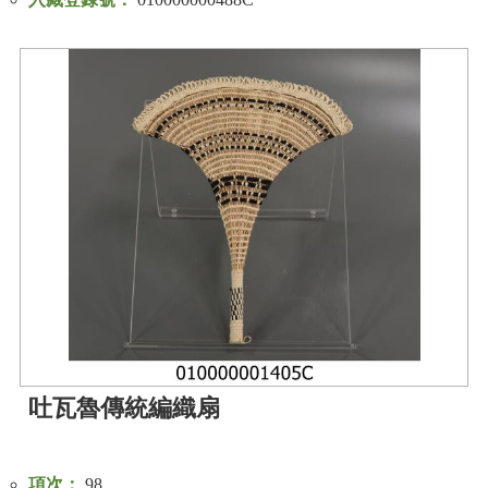
吐瓦魯傳統編織扇
項次：
98