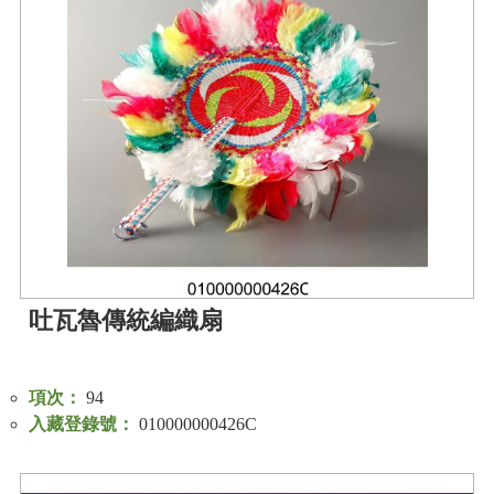
政
策
資
訊
安
全
宣
告
為
民
服
吐瓦魯傳統編織扇
務
白
皮
項次：
94
書
入藏登錄號：
010000000426C
政
府