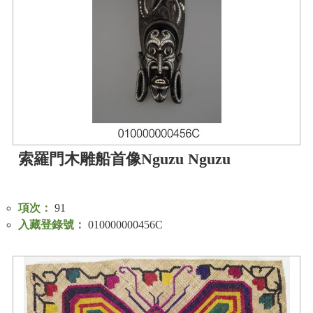
學
習
探
索
認
識
我
們
索羅門木雕船首像Nguzu Nguzu
便
民
項次：
91
服
入藏登錄號：
010000000456C
務
性
別
平