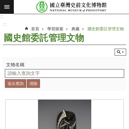
:::
跳到主要內容區塊
:::
進
階
:::
搜
首頁
學習探索
典藏
國史館委託管理文物
尋
國史館委託管理文物
願
景
使
命
文物名稱
最
新
消
息
參
觀
展
覽