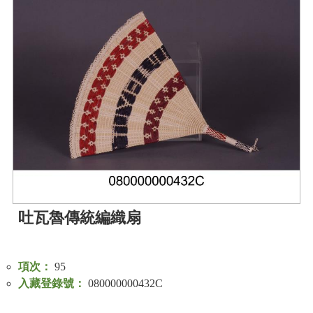
公
開
資
訊
語系
吐瓦魯傳統編織扇
項次：
95
入藏登錄號：
080000000432C