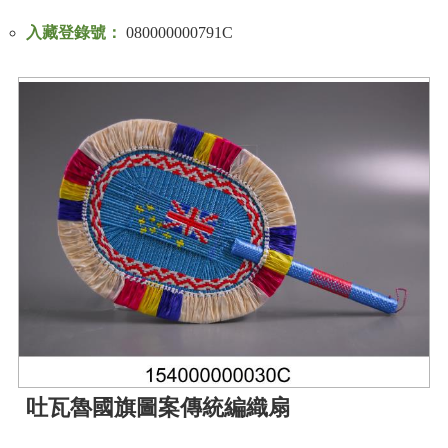
入藏登錄號：
080000000791C
吐瓦魯國旗圖案傳統編織扇