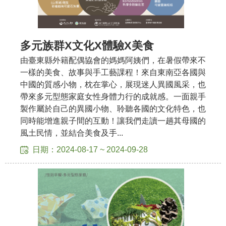
R
S
S
多元族群X文化X體驗X美食
由臺東縣外籍配偶協會的媽媽阿姨們，在暑假帶來不
網
一樣的美食、故事與手工藝課程！來自東南亞各國與
站
中國的質感小物，枕在掌心，展現迷人異國風采，也
資
帶來多元型態家庭女性身體力行的成就感。一面親手
料
製作屬於自己的異國小物、聆聽各國的文化特色，也
開
同時能增進親子間的互動！讓我們走讀一趟其母國的
放
風土民情，並結合美食及手...
宣
日期：2024-08-17 ~ 2024-09-28
告
隱
私
權
保
護