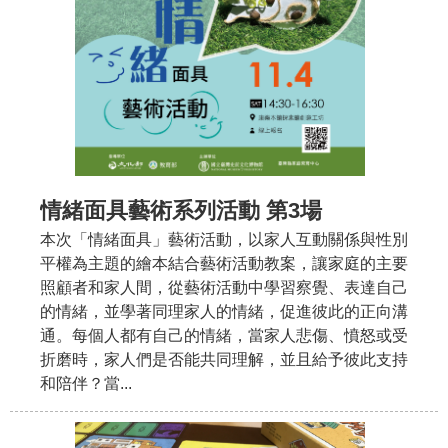
政
策
資
訊
安
全
宣
告
情緒面具藝術系列活動 第3場
為
本次「情緒面具」藝術活動，以家人互動關係與性別
民
平權為主題的繪本結合藝術活動教案，讓家庭的主要
服
照顧者和家人間，從藝術活動中學習察覺、表達自己
務
的情緒，並學著同理家人的情緒，促進彼此的正向溝
白
通。每個人都有自己的情緒，當家人悲傷、憤怒或受
皮
折磨時，家人們是否能共同理解，並且給予彼此支持
書
和陪伴？當...
政
府