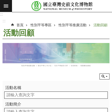
:::
跳到主要內容區塊
:::
進
階
:::
搜
首頁
性別平等專區
性別平等推廣活動
活動回顧
尋
活動回顧
願
景
使
命
最
新
消
息
活動名稱
參
觀
活動簡介
展
覽