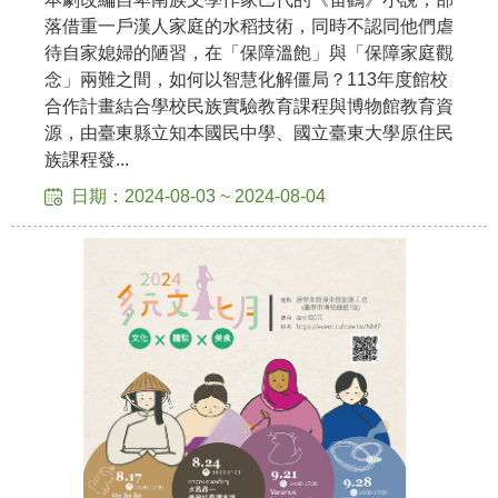
等
落借重一戶漢人家庭的水稻技術，同時不認同他們虐
專
待自家媳婦的陋習，在「保障溫飽」與「保障家庭觀
區
念」兩難之間，如何以智慧化解僵局？113年度館校
友
合作計畫結合學校民族實驗教育課程與博物館教育資
善
源，由臺東縣立知本國民中學、國立臺東大學原住民
措
族課程發...
施
日期：2024-08-03 ~ 2024-08-04
服
務
服
務
信
箱
網
站
導
覽