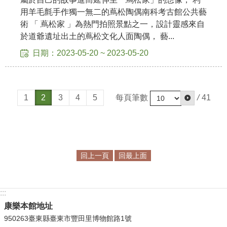
用羊毛氈手作獨一無二的蔦松陶偶南科考古館公共藝
術 「 蔦松家 」為熱門拍照景點之一，設計靈感來自
於道爺遺址出土的蔦松文化人面陶偶， 藝...
日期：2023-05-20 ~ 2023-05-20
每頁筆數
/
41
1
2
3
4
5
回上一頁
回最上面
:::
康樂本館地址
950263臺東縣臺東市豐田里博物館路1號