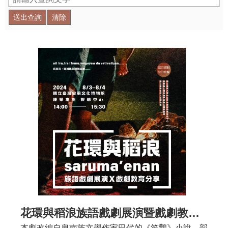
學
習
探
索
認
識
我
們
便
民
服
務
性
別
花環與稻浪族語戲劇展演暨戲劇教育分享 • 113年度館校合作計畫
平
本劇改編自卑南族文學作家巴代的《笛鸛》小說，部