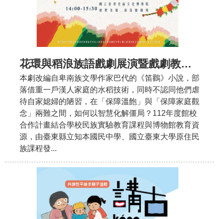
花環與稻浪族語戲劇展演暨戲劇教育分享_112年度館校合作計畫
本劇改編自卑南族文學作家巴代的《笛鸛》小說，部
落借重一戶漢人家庭的水稻技術，同時不認同他們虐
待自家媳婦的陋習，在「保障溫飽」與「保障家庭觀
念」兩難之間，如何以智慧化解僵局？112年度館校
合作計畫結合學校民族實驗教育課程與博物館教育資
源，由臺東縣立知本國民中學、國立臺東大學原住民
族課程發...