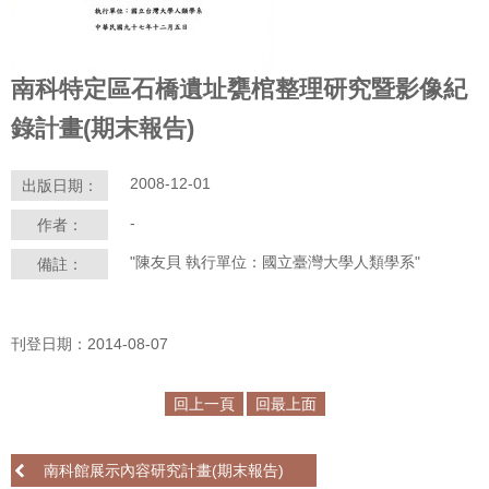
學
習
南科特定區石橋遺址甕棺整理研究暨影像紀
探
索
錄計畫(期末報告)
認
2008-12-01
出版日期：
識
我
-
作者：
們
"陳友貝 執行單位：國立臺灣大學人類學系"
備註：
便
民
服
刊登日期：2014-08-07
務
回上一頁
回最上面
性
別
平
南科館展示內容研究計畫(期末報告)