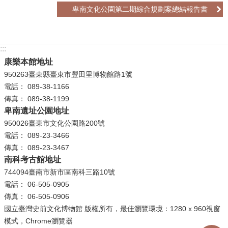
等
卑南文化公園第二期綜合規劃案總結報告書
專
區
友
:::
善
康樂本館地址
措
950263臺東縣臺東市豐田里博物館路1號
施
電話： 089-38-1166
服
傳真： 089-38-1199
務
卑南遺址公園地址
950026臺東市文化公園路200號
服
電話： 089-23-3466
務
傳真： 089-23-3467
信
南科考古館地址
箱
744094臺南市新市區南科三路10號
電話： 06-505-0905
網
傳真： 06-505-0906
站
國立臺灣史前文化博物館 版權所有，最佳瀏覽環境：1280 x 960視窗
導
模式，Chrome瀏覽器
覽