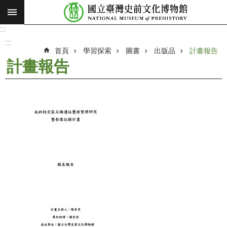
:::
跳到主要內容區塊
:::
進
階
:::
搜
首頁
學習探索
圖書
出版品
計畫報告
尋
計畫報告
願
景
使
命
最
新
消
息
參
觀
展
覽