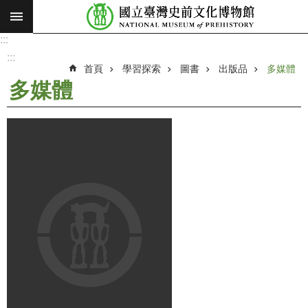
:::
跳到主要內容區塊
:::
進
階
:::
搜
首頁
學習探索
圖書
出版品
多媒體
尋
多媒體
願
景
使
命
最
新
消
息
參
觀
展
覽