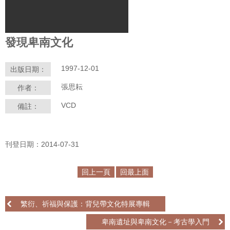
學
習
發現卑南文化
探
索
1997-12-01
出版日期：
認
張思耘
作者：
識
我
VCD
備註：
們
便
刊登日期：2014-07-31
民
服
務
回上一頁
回最上面
性
繁衍、祈福與保護：背兒帶文化特展專輯
別
平
卑南遺址與卑南文化－考古學入門