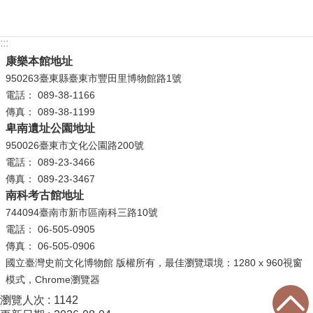
等
專
區
:::
康樂本館地址
友
950263臺東縣臺東市豐田里博物館路1號
善
電話： 089-38-1166
措
傳真： 089-38-1199
施
卑南遺址公園地址
服
950026臺東市文化公園路200號
務
電話： 089-23-3466
傳真： 089-23-3467
服
南科考古館地址
務
744094臺南市新市區南科三路10號
信
電話： 06-505-0905
箱
傳真： 06-505-0906
網
國立臺灣史前文化博物館 版權所有，最佳瀏覽環境：1280 x 960視窗
站
模式，Chrome瀏覽器
導
瀏覽人次
1142
覽