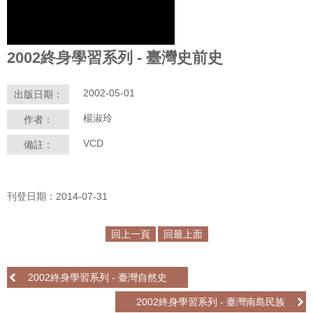
學
習
2002終身學習系列 - 臺灣史前史
探
索
2002-05-01
出版日期：
認
楊淑玲
作者：
識
我
VCD
備註：
們
便
刊登日期：2014-07-31
民
服
務
回上一頁
回最上面
性
2002終身學習系列 - 臺灣自然史
別
平
2002終身學習系列 - 臺灣南島民族