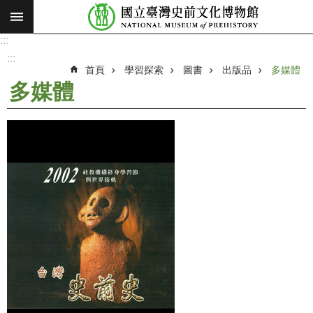
:::
跳到主要內容區塊
:::
進
階
:::
搜
首頁
學習探索
圖書
出版品
多媒體
尋
多媒體
願
景
使
命
最
新
消
息
參
觀
展
覽