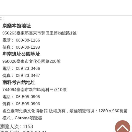
等
專
區
:::
康樂本館地址
友
950263臺東縣臺東市豐田里博物館路1號
善
電話： 089-38-1166
措
傳真： 089-38-1199
施
卑南遺址公園地址
服
950026臺東市文化公園路200號
務
電話： 089-23-3466
傳真： 089-23-3467
服
南科考古館地址
務
744094臺南市新市區南科三路10號
信
電話： 06-505-0905
箱
傳真： 06-505-0906
網
國立臺灣史前文化博物館 版權所有，最佳瀏覽環境：1280 x 960視窗
站
模式，Chrome瀏覽器
導
瀏覽人次
1153
覽