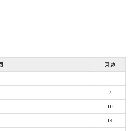
題
頁 數
1
2
10
14