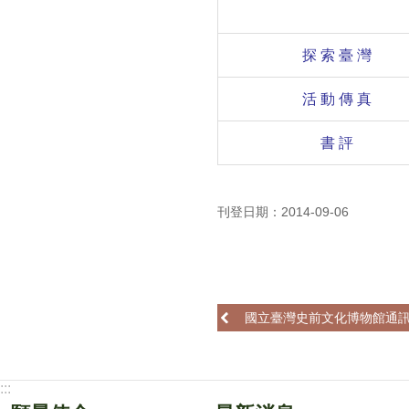
探 索 臺 灣
活 動 傳 真
書 評
刊登日期：2014-09-06
國立臺灣史前文化博物館通訊
:::