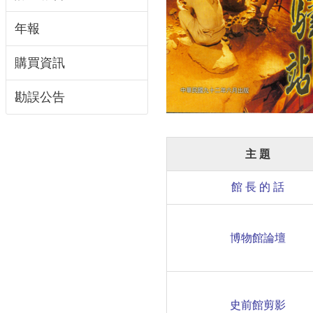
年報
購買資訊
勘誤公告
主 題
館 長 的 話
博物館論壇
史前館剪影