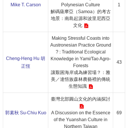
等
Mike T. Carson
Polynesian Culture
1
專
解碼薩摩亞（Samoa）的考古
區
地景：南島起源和波里尼西亞
文化
友
善
Making Stressful Coasts into
措
Austronesian Practice Ground
施
? : Traditional Ecological
服
Cheng-Heng Hu 胡
Knowledge in Yami/Tao Agro-
務
43
Forests
正恆
讓艱困海岸成為練習場？：雅
服
美／達悟族森林農藝裡的傳統
務
生態知識
信
箱
臺灣北部圓山文化的內涵探討
網
站
郭素秋 Su-Chiu Kuo
A Discussion on the Essence
69
導
of the Yuanshan Culture in
覽
Northern Taiwan