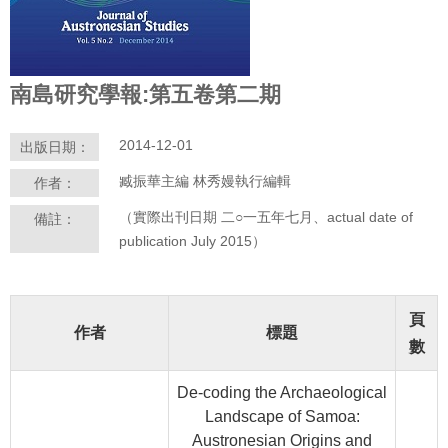
學
習
探
南島研究學報:第五卷第二期
索
2014-12-01
出版日期：
認
識
臧振華主編 林秀嫚執行編輯
作者：
我
（實際出刊日期 二○一五年七月、actual date of
備註：
們
publication July 2015）
便
民
服
頁
作者
標題
務
數
性
De-coding the Archaeological
別
Landscape of Samoa:
平
Austronesian Origins and