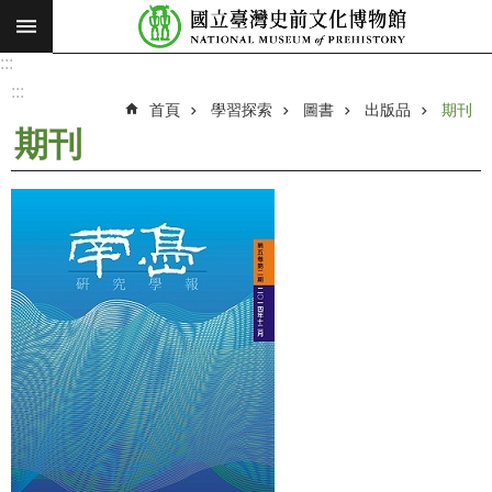
:::
跳到主要內容區塊
:::
進
階
:::
搜
首頁
學習探索
圖書
出版品
期刊
尋
期刊
願
景
使
命
最
新
消
息
參
觀
展
覽