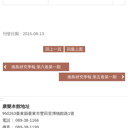
R
S
S
刊登日期：2015-08-13
網
站
回上一頁
回最上面
資
料
開
南島研究學報:第六卷第一期
放
南島研究學報:第五卷第一期
宣
告
隱
:::
私
康樂本館地址
權
950263臺東縣臺東市豐田里博物館路1號
保
電話： 089-38-1166
護
傳真： 089-38-1199