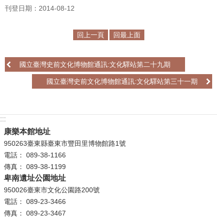
政
刊登日期：2014-08-12
策
回上一頁
回最上面
資
訊
安
國立臺灣史前文化博物館通訊:文化驛站第二十九期
全
國立臺灣史前文化博物館通訊:文化驛站第三十一期
宣
告
為
:::
民
康樂本館地址
服
950263臺東縣臺東市豐田里博物館路1號
務
電話： 089-38-1166
白
傳真： 089-38-1199
皮
卑南遺址公園地址
書
950026臺東市文化公園路200號
電話： 089-23-3466
政
傳真： 089-23-3467
府