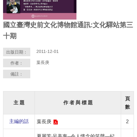
學
習
國立臺灣史前文化博物館通訊:文化驛站第三
探
索
十期
認
2011-12-01
出版日期：
識
我
葉長庚
作者：
們
備註：
便
民
服
頁
務
主 題
作 者 與 標 題
數
性
主編的話
葉長庚
2
別
平
夏麗芳‧呂美惠─令人懷念的笑聲—紀