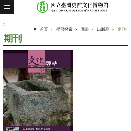
:::
跳到主要內容區塊
:::
進
階
:::
搜
首頁
學習探索
圖書
出版品
期刊
尋
期刊
願
景
使
命
最
新
消
息
參
觀
展
覽