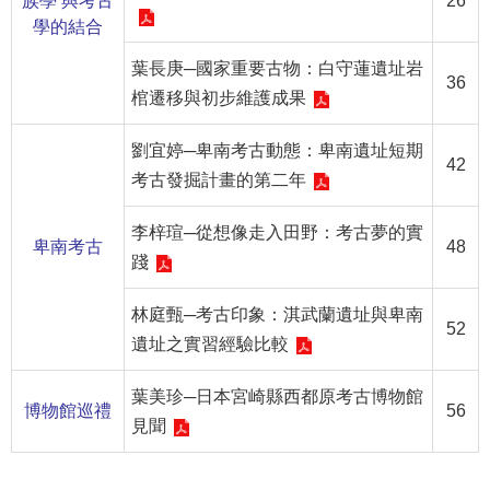
族學 與考古
26
學的結合
R
S
葉長庚─國家重要古物：白守蓮遺址岩
36
S
棺遷移與初步維護成果
網
劉宜婷─卑南考古動態：卑南遺址短期
42
站
考古發掘計畫的第二年
資
料
李梓瑄─從想像走入田野：考古夢的實
卑南考古
48
開
踐
放
宣
林庭甄─考古印象：淇武蘭遺址與卑南
告
52
遺址之實習經驗比較
隱
葉美珍─日本宮崎縣西都原考古博物館
私
博物館巡禮
56
權
見聞
保
護