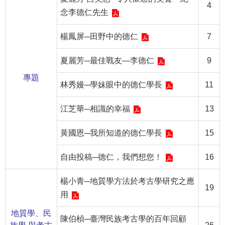
等
4
念李德仁先生
專
區
楊鳳屏─田野中的德仁
7
友
善
夏麗芳─最佳戰友—李德仁
9
措
專題
施
林秀嫚─學妹眼中的德仁學長
11
服
務
江芝華─相識的幸福
13
服
黃國恩─我所知道的德仁學長
15
務
信
自由投稿─德仁，我們想您！
16
箱
楊小青─地質學方法於考古學研究之應
網
19
用
站
導
地質學、民
陳伯楨─臺灣民族考古學的百年回顧
覽