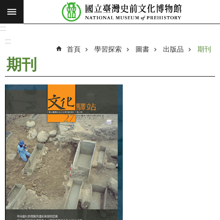
:::
跳到主要內容區塊
:::
進
階
:::
搜
首頁
學習探索
圖書
出版品
期刊
尋
期刊
願
景
使
命
最
新
消
息
參
觀
展
覽