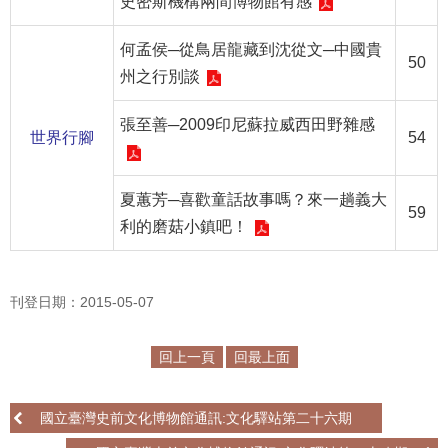
史密斯機構兩間博物館有感
政
策
何孟侯─從鳥居龍藏到沈從文─中國貴
50
資
州之行別談
訊
安
張至善─2009印尼蘇拉威西田野雜感
世界行腳
54
全
宣
告
夏蕙芳─喜歡童話故事嗎？來一趟義大
59
利的磨菇小鎮吧！
為
民
服
刊登日期：2015-05-07
務
白
回上一頁
回最上面
皮
書
國立臺灣史前文化博物館通訊:文化驛站第二十六期
政
府