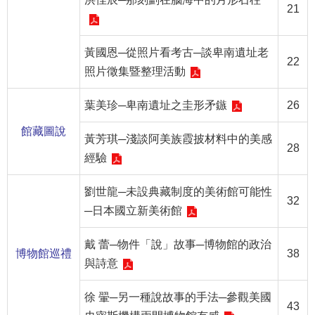
21
R
S
黃國恩─從照片看考古─談卑南遺址老
S
22
照片徵集暨整理活動
網
葉美珍─卑南遺址之圭形矛鏃
26
站
資
館藏圖說
黃芳琪─淺談阿美族霞披材料中的美感
料
28
經驗
開
放
劉世龍─未設典藏制度的美術館可能性
宣
32
告
─日本國立新美術館
隱
戴 蕾─物件「說」故事─博物館的政治
博物館巡禮
38
私
與詩意
權
保
徐 翬─另一種說故事的手法─參觀美國
護
43