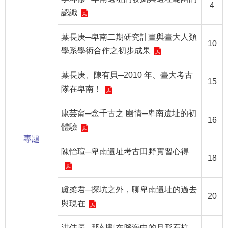
等
4
認識
專
區
葉長庚─卑南二期研究計畫與臺大人類
10
友
學系學術合作之初步成果
善
措
葉長庚、陳有貝─2010 年、臺大考古
15
施
隊在卑南！
服
務
康芸甯─念千古之 幽情─卑南遺址的初
16
體驗
服
專題
務
陳怡瑄─卑南遺址考古田野實習心得
信
18
箱
網
盧柔君─探坑之外，聊卑南遺址的過去
20
站
與現在
導
覽
洪佳辰─那刻劃在腦海中的月形石柱