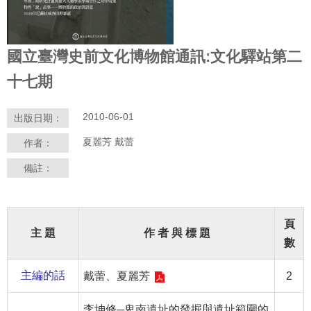
學
習
國立臺灣史前文化博物館通訊:文化驛站第二
探
索
十七期
認
2010-06-01
出版日期：
識
我
夏麗芳 戴蕾
作者：
們
備註：
便
民
服
頁
務
主 題
作 者 與 標 題
數
性
主編的話
戴蕾、夏麗芳
2
別
平
李坤修─卑南遺址的發掘與遺址範圍的