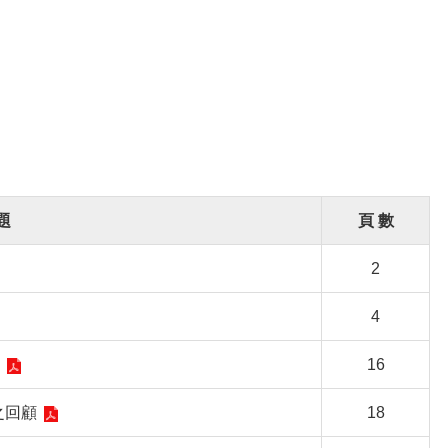
題
頁 數
2
4
16
之回顧
18