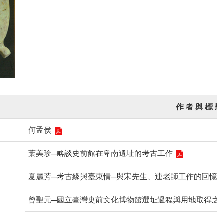
作 者 與 標 
何孟侯
葉美珍─略談史前館在卑南遺址的考古工作
夏麗芳─考古緣與臺東情─與宋先生、連老師工作的回憶
曾聖元─國立臺灣史前文化博物館選址過程與用地取得