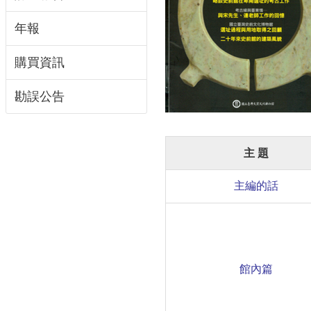
年報
購買資訊
勘誤公告
主 題
主編的話
館內篇