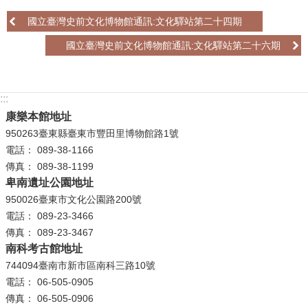
政
國立臺灣史前文化博物館通訊:文化驛站第二十四期
策
國立臺灣史前文化博物館通訊:文化驛站第二十六期
資
訊
安
:::
全
康樂本館地址
宣
950263臺東縣臺東市豐田里博物館路1號
告
電話： 089-38-1166
為
傳真： 089-38-1199
民
卑南遺址公園地址
服
950026臺東市文化公園路200號
務
電話： 089-23-3466
白
傳真： 089-23-3467
皮
南科考古館地址
書
744094臺南市新市區南科三路10號
電話： 06-505-0905
政
傳真： 06-505-0906
府