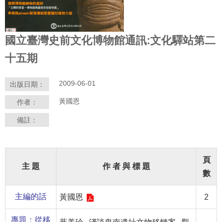
學
習
國立臺灣史前文化博物館通訊:文化驛站第二
探
索
十五期
認
2009-06-01
出版日期：
識
我
黃國恩
作者：
們
備註：
便
民
服
頁
務
主 題
作 者 與 標 題
數
性
主編的話
黃國恩
2
別
平
專題：從移