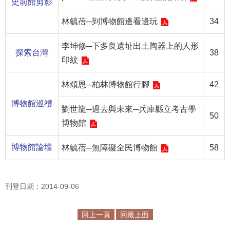
史前館剪影
R
林毓蓓─到博物館邊看邊玩
34
S
S
李坤修─下多良遺址出土陶器上的人形
探索台灣
38
印紋
網
站
林頌恩─柏林博物館行腳
42
資
博物館巡禮
料
劉世龍─過去與未來─兵庫縣立考古學
50
開
博物館
放
宣
博物館論壇
林毓蓓─無障礙全民博物館
58
告
隱
私
刊登日期：2014-09-06
權
保
回上一頁
回最上面
護