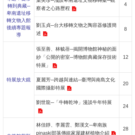
葉美珍─淺談卑南遺址文物移轉案─觀
等
4
轉到典藏─
察者之心路歷程
專
卑南遺址移
區
轉文物入館
劉玉貞─台大移轉文物之陶容器修護簡
後續專題報
友
8
述
導
善
措
張至善、林毓蓓─揭開博物館神秘的面
施
紗「公開的密室─博物館典藏保存技術
12
服
務
特展」
服
特展放大鏡
夏麗芳─跨越與連結─臺灣與南島文化
20
務
國際攝影特展
信
箱
劉世龍─「牛轉乾坤」漫談牛年特展
24
網
站
林佳靜、李麗雲、鄭漢文─卑南族
導
28
覽
pinaski部落傳統家屋建材植物介紹