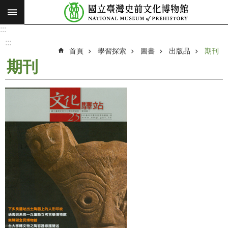
:::
跳到主要內容區塊
:::
進
階
:::
搜
首頁
學習探索
圖書
出版品
期刊
尋
期刊
願
景
使
命
最
新
消
息
參
觀
展
覽