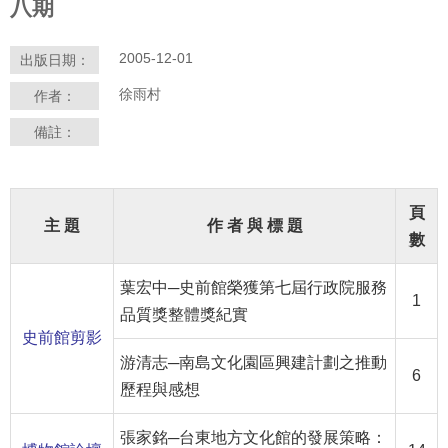
八期
等
專
區
2005-12-01
出版日期：
徐雨村
友
作者：
善
備註：
措
施
服
頁
務
主 題
作 者 與 標 題
數
服
務
葉宏中─史前館榮獲第七屆行政院服務
1
信
品質獎整體獎紀實
箱
史前館剪影
游清志─南島文化園區興建計劃之推動
網
6
歷程與感想
站
導
張家銘─台東地方文化館的發展策略：
覽