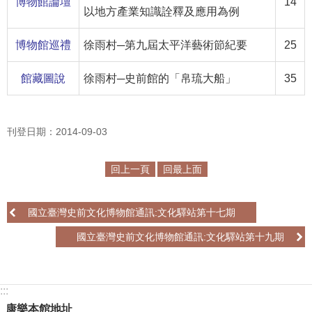
博物館論壇
14
以地方產業知識詮釋及應用為例
R
S
博物館巡禮
徐雨村─第九屆太平洋藝術節紀要
25
S
館藏圖說
徐雨村─史前館的「帛琉大船」
35
網
站
資
刊登日期：2014-09-03
料
開
回上一頁
回最上面
放
宣
告
國立臺灣史前文化博物館通訊:文化驛站第十七期
隱
國立臺灣史前文化博物館通訊:文化驛站第十九期
私
權
保
:::
護
康樂本館地址