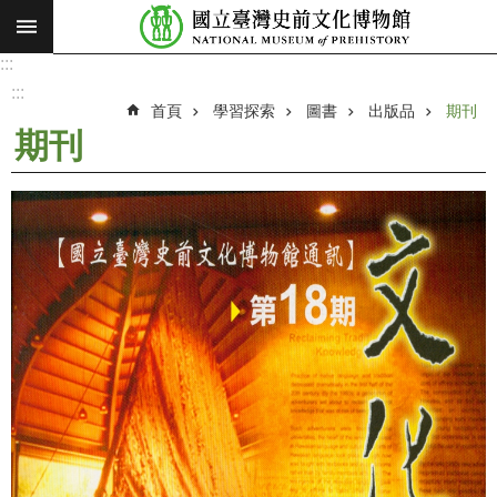
:::
跳到主要內容區塊
:::
進
階
:::
搜
首頁
學習探索
圖書
出版品
期刊
尋
期刊
願
景
使
命
最
新
消
息
參
觀
展
覽