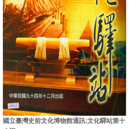
學
習
探
索
認
識
我
們
便
民
服
務
性
別
國立臺灣史前文化博物館通訊:文化驛站第十
平