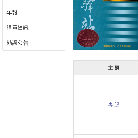
年報
購買資訊
勘誤公告
主 題
專 題