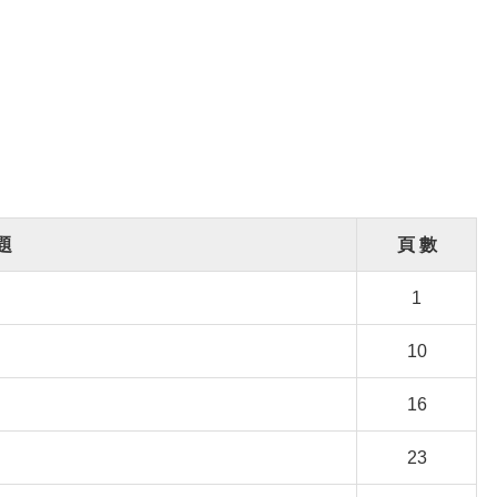
題
頁 數
1
10
16
23