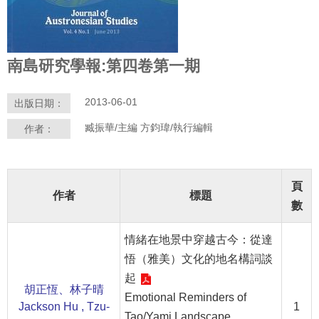
學
習
探
南島研究學報:第四卷第一期
索
2013-06-01
出版日期：
認
識
臧振華/主編 方鈞瑋/執行編輯
作者：
我
們
頁
便
作者
標題
民
數
服
務
情緒在地景中穿越古今：從達
悟（雅美）文化的地名構詞談
性
起
別
胡正恆、林子晴
Emotional Reminders of
平
Jackson Hu , Tzu-
1
Tao/Yami Landscape