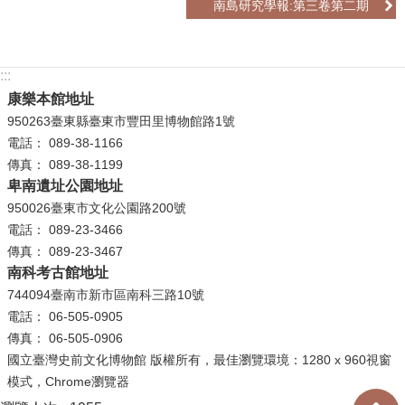
南島研究學報:第三卷第二期
政
策
資
:::
訊
康樂本館地址
安
950263臺東縣臺東市豐田里博物館路1號
全
電話： 089-38-1166
宣
傳真： 089-38-1199
告
卑南遺址公園地址
950026臺東市文化公園路200號
為
電話： 089-23-3466
民
傳真： 089-23-3467
服
南科考古館地址
務
744094臺南市新市區南科三路10號
白
電話： 06-505-0905
皮
傳真： 06-505-0906
書
國立臺灣史前文化博物館 版權所有，最佳瀏覽環境：1280 x 960視窗
模式，Chrome瀏覽器
政
府