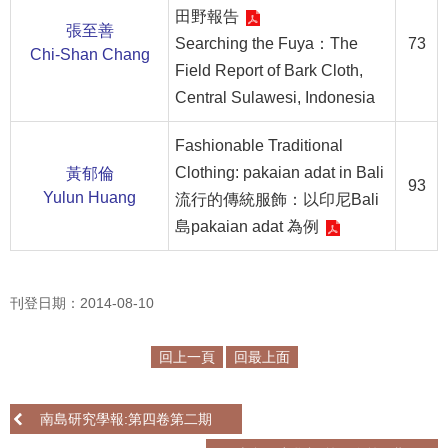
田野報告
張至善
R
Searching the Fuya：The
73
Chi-Shan Chang
S
Field Report of Bark Cloth,
S
Central Sulawesi, Indonesia
網
Fashionable Traditional
站
Clothing: pakaian adat in Bali
黃郁倫
資
93
Yulun Huang
流行的傳統服飾：以印尼Bali
料
開
島pakaian adat 為例
放
宣
告
刊登日期：2014-08-10
隱
回上一頁
回最上面
私
權
保
南島研究學報:第四卷第二期
護