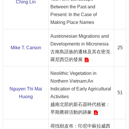
等
Ching Lin
Between the Past and
專
Present: In the Case of
區
Making Place Names
友
善
Austronesian Migrations and
措
Developments in Micronesia
Mike T. Carson
25
施
古南島語族的遷移及其在密克
服
羅尼西亞的發展
務
Neolithic Vegetation in
服
務
Northern Vietnam:An
信
Nguyen Thi Mai
Indication of Early Agricultural
51
箱
Huong
Activities
越南北部的新石器時代植被：
網
早期農耕活動的跡象
站
導
尋找樹皮布：印尼中蘇拉威西
覽