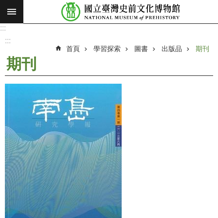
:::
跳到主要內容區塊
:::
進
階
:::
搜
首頁
學習探索
圖書
出版品
期刊
尋
期刊
願
景
使
命
最
新
消
息
參
觀
展
覽