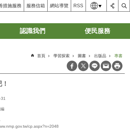
語系
善措施服務
服務信箱
網站導覽
RSS
認識我們
便民服務
首頁
學習探索
圖書
出版品
專書
吧！
-31
主編
訊
/www.nmp.gov.tw/cp.aspx?n=2048