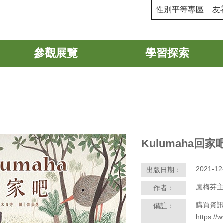
性別平等專區
友
參觀展覽
學習探索
Kulumaha回家
2021-12
出版日期：
盧梅芬
作者：
購買資
備註：
https:/