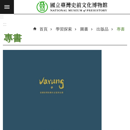
:::
跳到主要內容區塊
:::
進
階
:::
搜
首頁
學習探索
圖書
出版品
專書
尋
專書
願
景
使
命
最
新
消
息
參
觀
展
覽