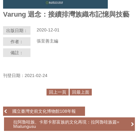
學
Varung 迴念：接續排灣族織布記憶與技藝
習
探
2020-12-01
出版日期：
索
張至善主編
作者：
認
備註：
識
我
們
刊登日期：2021-02-24
便
民
回上一頁
回最上面
服
務
國立臺灣史前文化博物館108年報
性
拉阿魯哇族、卡那卡那富族的文化再現：拉阿魯哇族篇=
別
Miatungusu
平