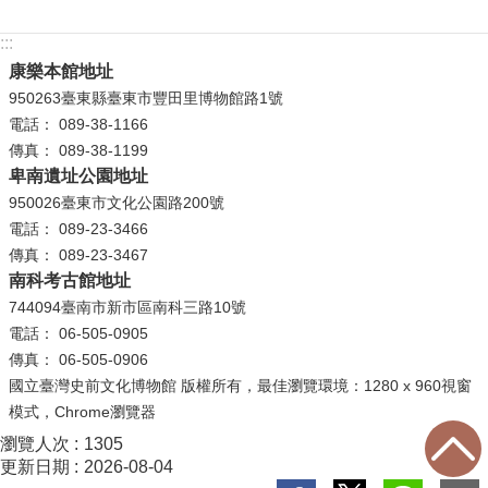
等
專
:::
區
康樂本館地址
950263臺東縣臺東市豐田里博物館路1號
友
電話： 089-38-1166
善
傳真： 089-38-1199
措
卑南遺址公園地址
施
950026臺東市文化公園路200號
服
電話： 089-23-3466
務
傳真： 089-23-3467
服
南科考古館地址
務
744094臺南市新市區南科三路10號
信
電話： 06-505-0905
箱
傳真： 06-505-0906
國立臺灣史前文化博物館 版權所有，最佳瀏覽環境：1280 x 960視窗
網
模式，Chrome瀏覽器
站
瀏覽人次
1305
導
更新日期
2026-08-04
覽