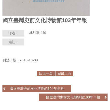
學
習
國立臺灣史前文化博物館103年年報
探
索
林利嘉主編
作者：
認
備註：
識
我
們
刊登日期：2018-10-09
便
民
回上一頁
回最上面
服
務
國立臺灣史前文化博物館104年年報
性
國立臺灣史前文化博物館103年年報
別
平