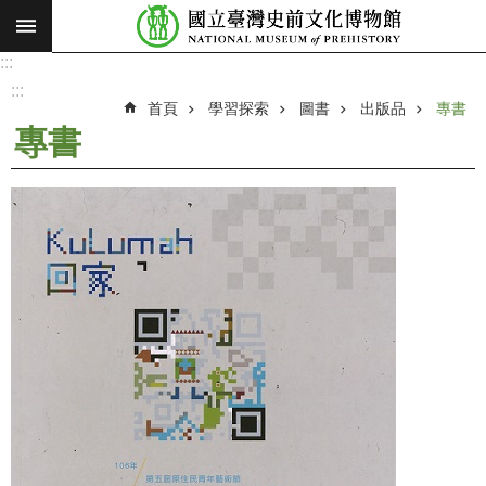
:::
跳到主要內容區塊
:::
進
階
:::
搜
首頁
學習探索
圖書
出版品
專書
尋
專書
願
景
使
命
最
新
消
息
參
觀
展
覽