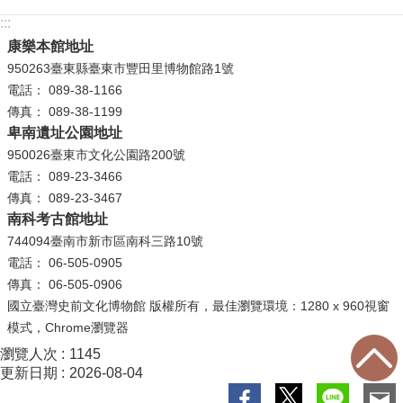
等
:::
專
康樂本館地址
區
950263臺東縣臺東市豐田里博物館路1號
友
電話： 089-38-1166
善
傳真： 089-38-1199
措
卑南遺址公園地址
施
950026臺東市文化公園路200號
服
電話： 089-23-3466
務
傳真： 089-23-3467
南科考古館地址
服
744094臺南市新市區南科三路10號
務
電話： 06-505-0905
信
傳真： 06-505-0906
箱
國立臺灣史前文化博物館 版權所有，最佳瀏覽環境：1280 x 960視窗
模式，Chrome瀏覽器
網
瀏覽人次
1145
站
更新日期
2026-08-04
導
覽