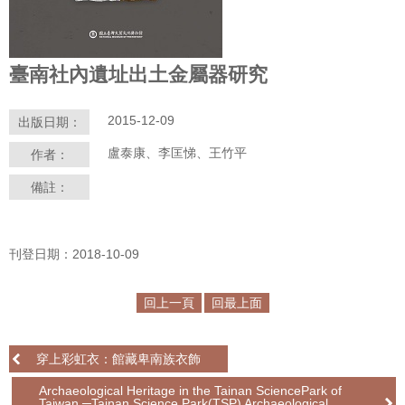
學
習
臺南社內遺址出土金屬器研究
探
索
2015-12-09
出版日期：
認
盧泰康、李匡悌、王竹平
作者：
識
我
備註：
們
便
刊登日期：2018-10-09
民
服
務
回上一頁
回最上面
性
穿上彩虹衣：館藏卑南族衣飾
別
平
Archaeological Heritage in the Tainan SciencePark of
Taiwan ─Tainan Science Park(TSP) Archaeological