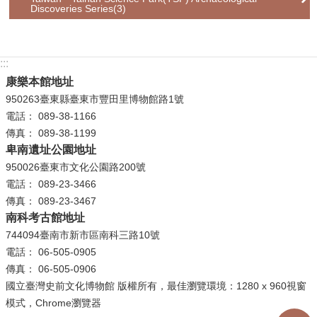
等
Discoveries Series(3)
專
區
:::
友
康樂本館地址
善
950263臺東縣臺東市豐田里博物館路1號
措
電話： 089-38-1166
施
傳真： 089-38-1199
服
卑南遺址公園地址
務
950026臺東市文化公園路200號
服
電話： 089-23-3466
務
傳真： 089-23-3467
信
南科考古館地址
箱
744094臺南市新市區南科三路10號
電話： 06-505-0905
網
傳真： 06-505-0906
站
國立臺灣史前文化博物館 版權所有，最佳瀏覽環境：1280 x 960視窗
導
模式，Chrome瀏覽器
覽