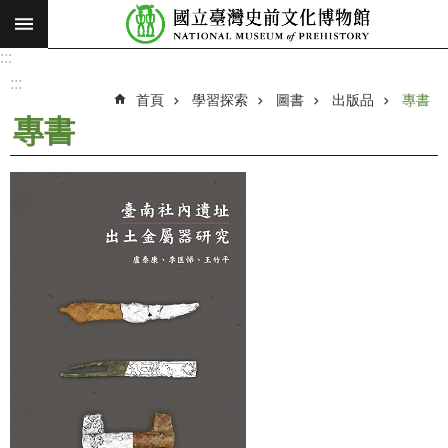
:::
跳到主要內容區塊
:::
進
階
:::
搜
首頁
學習探索
圖書
出版品
專書
尋
專書
願
景
使
命
最
新
消
息
參
觀
展
覽