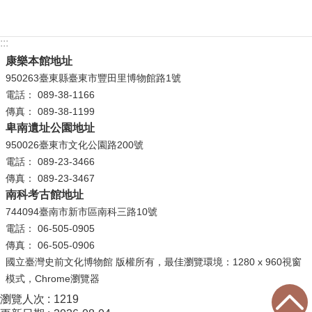
等
專
區
:::
康樂本館地址
友
950263臺東縣臺東市豐田里博物館路1號
善
電話： 089-38-1166
措
傳真： 089-38-1199
施
卑南遺址公園地址
服
950026臺東市文化公園路200號
務
電話： 089-23-3466
傳真： 089-23-3467
服
南科考古館地址
務
744094臺南市新市區南科三路10號
信
電話： 06-505-0905
箱
傳真： 06-505-0906
網
國立臺灣史前文化博物館 版權所有，最佳瀏覽環境：1280 x 960視窗
站
模式，Chrome瀏覽器
導
瀏覽人次
1219
覽