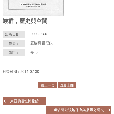
學
習
族群，歷史與空間
探
索
2000-03-01
出版日期：
認
夏黎明 呂理政
作者：
識
我
專刊6
備註：
們
便
刊登日期：2014-07-30
民
服
務
回上一頁
回最上面
性
東亞的遺址博物館
別
平
考古遺址現地保存與展示之研究