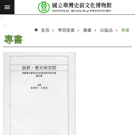
:::
跳到主要內容區塊
:::
進
階
:::
搜
首頁
學習探索
圖書
出版品
專書
尋
專書
願
景
使
命
最
新
消
息
參
觀
展
覽