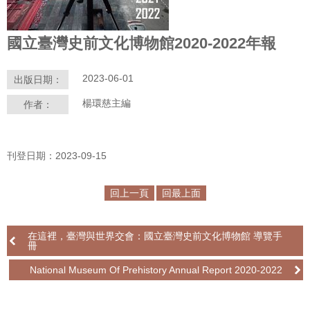
學
國立臺灣史前文化博物館2020-2022年報
習
探
索
2023-06-01
出版日期：
認
楊環慈主編
作者：
識
我
們
刊登日期：2023-09-15
便
回上一頁
回最上面
民
服
務
在這裡，臺灣與世界交會：國立臺灣史前文化博物館 導覽手
冊
性
National Museum Of Prehistory Annual Report 2020-2022
別
平