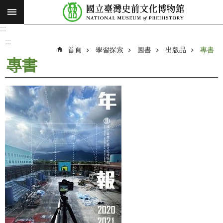
:::
跳到主要內容區塊
:::
進
階
:::
搜
首頁
學習探索
圖書
出版品
專書
尋
專書
願
景
使
命
最
新
消
息
參
觀
展
覽