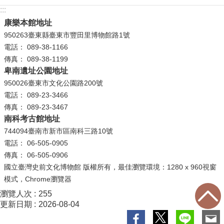
等
:::
專
康樂本館地址
區
950263臺東縣臺東市豐田里博物館路1號
電話： 089-38-1166
友
傳真： 089-38-1199
善
卑南遺址公園地址
措
950026臺東市文化公園路200號
施
電話： 089-23-3466
服
傳真： 089-23-3467
務
南科考古館地址
服
744094臺南市新市區南科三路10號
務
電話： 06-505-0905
信
傳真： 06-505-0906
箱
國立臺灣史前文化博物館 版權所有，最佳瀏覽環境：1280 x 960視窗
模式，Chrome瀏覽器
網
瀏覽人次
255
站
更新日期
2026-08-04
導
覽