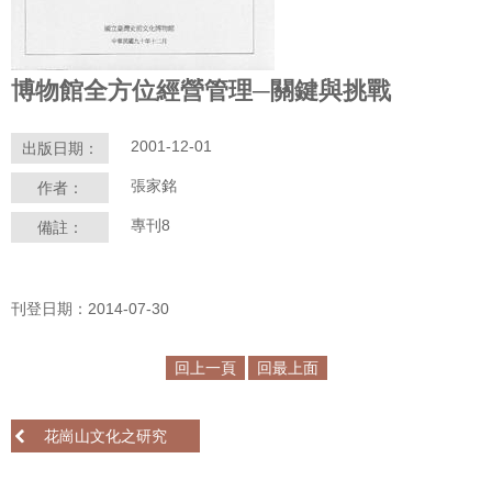
學
習
博物館全方位經營管理─關鍵與挑戰
探
索
2001-12-01
出版日期：
認
張家銘
作者：
識
我
專刊8
備註：
們
便
刊登日期：2014-07-30
民
服
務
回上一頁
回最上面
性
花崗山文化之研究
別
平