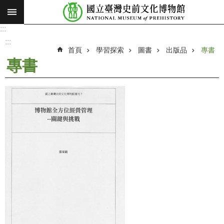
:::
跳到主要內容區塊
:::
進
階
:::
搜
首頁
學習探索
圖書
出版品
專書
尋
專書
願
景
使
命
最
新
消
息
參
觀
展
覽