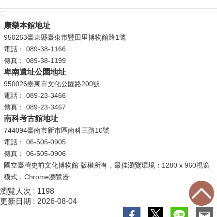
等
:::
專
康樂本館地址
區
950263臺東縣臺東市豐田里博物館路1號
友
電話： 089-38-1166
善
傳真： 089-38-1199
措
卑南遺址公園地址
施
950026臺東市文化公園路200號
服
電話： 089-23-3466
務
傳真： 089-23-3467
南科考古館地址
服
744094臺南市新市區南科三路10號
務
電話： 06-505-0905
信
傳真： 06-505-0906
箱
國立臺灣史前文化博物館 版權所有，最佳瀏覽環境：1280 x 960視窗
模式，Chrome瀏覽器
網
站
瀏覽人次
1198
更新日期
2026-08-04
導
覽