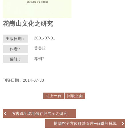
學
習
花崗山文化之研究
探
索
2001-07-01
出版日期：
認
葉美珍
作者：
識
我
專刊7
備註：
們
便
刊登日期：2014-07-30
民
服
務
回上一頁
回最上面
性
考古遺址現地保存與展示之研究
別
平
博物館全方位經營管理─關鍵與挑戰