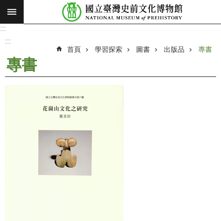
:::
跳到主要內容區塊
:::
進
階
:::
搜
首頁
學習探索
圖書
出版品
專書
尋
專書
願
景
使
命
最
新
消
息
參
觀
展
覽