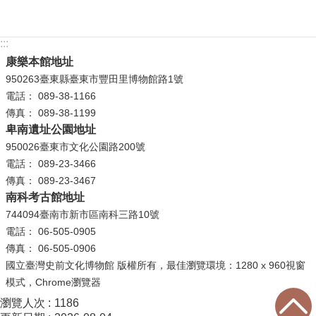
等
專
區
:::
康樂本館地址
友
950263臺東縣臺東市豐田里博物館路1號
善
電話： 089-38-1166
措
傳真： 089-38-1199
施
卑南遺址公園地址
服
950026臺東市文化公園路200號
務
電話： 089-23-3466
傳真： 089-23-3467
服
南科考古館地址
務
744094臺南市新市區南科三路10號
信
電話： 06-505-0905
箱
傳真： 06-505-0906
網
國立臺灣史前文化博物館 版權所有，最佳瀏覽環境：1280 x 960視窗
站
模式，Chrome瀏覽器
導
瀏覽人次
1186
覽