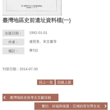
學
習
臺灣地區史前遺址資料檔(一)
探
索
1992-01-01
出版日期：
認
連照美、宋文薰等
作者：
識
我
專刊2
備註：
們
便
刊登日期：2014-07-30
民
服
務
回上一頁
回最上面
性
臺灣地區史前考古文獻目錄
別
平
繁衍、祈福與保護：亞洲的背兒帶文化