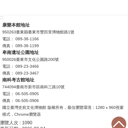
等
專
區
:::
康樂本館地址
友
950263臺東縣臺東市豐田里博物館路1號
善
電話： 089-38-1166
措
傳真： 089-38-1199
施
卑南遺址公園地址
服
950026臺東市文化公園路200號
務
電話： 089-23-3466
傳真： 089-23-3467
服
南科考古館地址
務
744094臺南市新市區南科三路10號
信
電話： 06-505-0905
箱
傳真： 06-505-0906
網
國立臺灣史前文化博物館 版權所有，最佳瀏覽環境：1280 x 960視窗
站
模式，Chrome瀏覽器
導
瀏覽人次
1090
覽