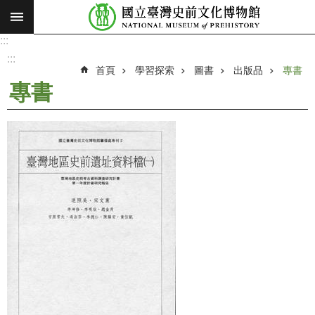
:::
跳到主要內容區塊
:::
進
階
:::
搜
首頁
學習探索
圖書
出版品
專書
尋
專書
願
景
使
命
最
新
消
息
參
觀
展
覽