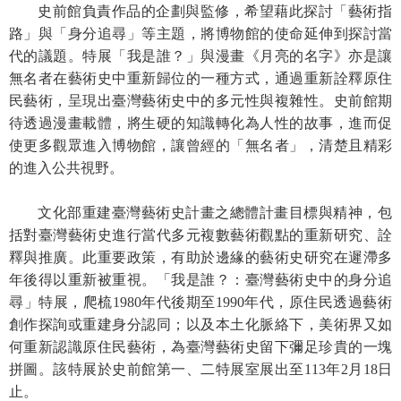
史前館負責作品的企劃與監修，希望藉此探討「藝術指
R
路」與「身分追尋」等主題，將博物館的使命延伸到探討當
S
代的議題。特展「我是誰？」與漫畫《月亮的名字》亦是讓
S
無名者在藝術史中重新歸位的一種方式，通過重新詮釋原住
民藝術，呈現出臺灣藝術史中的多元性與複雜性。史前館期
網
待透過漫畫載體，將生硬的知識轉化為人性的故事，進而促
站
使更多觀眾進入博物館，讓曾經的「無名者」，清楚且精彩
資
的進入公共視野。
料
開
文化部重建臺灣藝術史計畫之總體計畫目標與精神，包
放
括對臺灣藝術史進行當代多元複數藝術觀點的重新研究、詮
宣
釋與推廣。此重要政策，有助於邊緣的藝術史研究在遲滯多
告
年後得以重新被重視。「我是誰？：臺灣藝術史中的身分追
尋」特展，爬梳1980年代後期至1990年代，原住民透過藝術
隱
創作探詢或重建身分認同；以及本土化脈絡下，美術界又如
私
權
何重新認識原住民藝術，為臺灣藝術史留下彌足珍貴的一塊
保
拼圖。該特展於史前館第一、二特展室展出至113年2月18日
護
止。