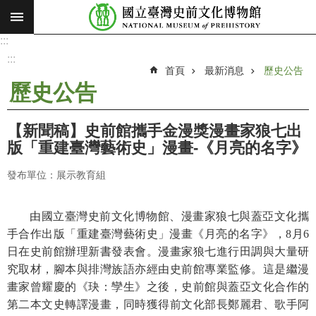
:::
跳到主要內容區塊
:::
進
階
:::
搜
首頁
最新消息
歷史公告
尋
歷史公告
願
景
【新聞稿】史前館攜手金漫獎漫畫家狼七出
使
版「重建臺灣藝術史」漫畫-《月亮的名字》
命
發布單位：展示教育組
最
新
消
由國立臺灣史前文化博物館、漫畫家狼七與蓋亞文化攜
息
手合作出版「重建臺灣藝術史」漫畫《月亮的名字》，8月6
日在史前館辦理新書發表會。漫畫家狼七進行田調與大量研
參
究取材，腳本與排灣族語亦經由史前館專業監修。這是繼漫
觀
畫家曾耀慶的《玦：孿生》之後，史前館與蓋亞文化合作的
展
第二本文史轉譯漫畫，同時獲得前文化部長鄭麗君、歌手阿
覽