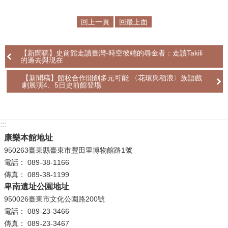
回上一頁
回最上面
【新聞稿】史前館走讀臺灣-時空彼端的尋金者：走讀Takili
的過去與現在
【新聞稿】館校合作開創多元可能 〈花環與稻浪〉族語戲
劇展演4、5日史前館登場
:::
康樂本館地址
950263臺東縣臺東市豐田里博物館路1號
電話： 089-38-1166
傳真： 089-38-1199
卑南遺址公園地址
950026臺東市文化公園路200號
電話： 089-23-3466
傳真： 089-23-3467