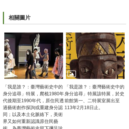
政
策
相關圖片
資
訊
安
全
宣
告
為
民
服
「我是誰？：臺灣藝術史中的
「我是誰？：臺灣藝術史中的
務
身分追尋」特展，爬梳1980年
身分追尋」特展該特展，於史
白
代後期至1990年代，原住民透
前館第一、二特展室展出至
皮
過藝術創作探詢或重建身分認
113年2月18日止。
書
同；以及本土化脈絡下，美術
界又如何重新認識原住民藝
政
術，為臺灣藝術史留下彌足珍
府