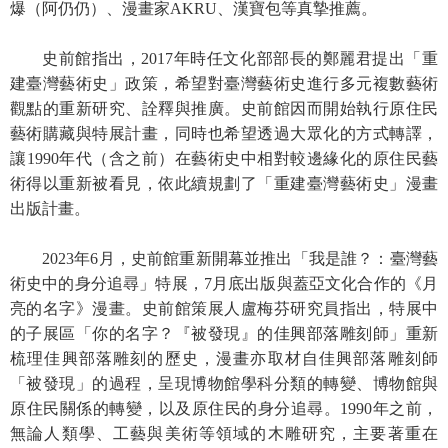
爆（阿仍仍）、漫畫家AKRU、漢寶包等真摯推薦。
學
史前館指出，2017年時任文化部部長的鄭麗君提出「重
習
建臺灣藝術史」政策，希望對臺灣藝術史進行多元複數藝術
探
索
觀點的重新研究、詮釋與推廣。史前館因而開始執行原住民
藝術購藏與特展計畫，同時也希望透過大眾化的方式轉譯，
認
讓1990年代（含之前）在藝術史中相對較邊緣化的原住民藝
識
術得以重新被看見，依此續規劃了「重建臺灣藝術史」漫畫
我
出版計畫。
們
2023年6月，史前館重新開幕並推出「我是誰？：臺灣藝
便
術史中的身分追尋」特展，7月底出版與蓋亞文化合作的《月
民
亮的名字》漫畫。史前館策展人盧梅芬研究員指出，特展中
服
的子展區「你的名字？『被發現』的佳興部落雕刻師」重新
務
梳理佳興部落雕刻的歷史，漫畫亦取材自佳興部落雕刻師
性
「被發現」的過程，呈現博物館學科分類的轉變、博物館與
別
原住民關係的轉變，以及原住民的身分追尋。1990年之前，
平
無論人類學、工藝與美術等領域的木雕研究，主要著重在