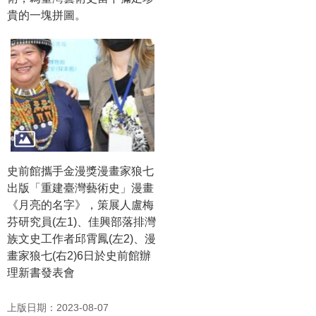
貴的一塊拼圖。
公
開
資
訊
語系
史前館攜手金漫獎漫畫家狼七
出版「重建臺灣藝術史」漫畫
《月亮的名字》，策展人盧梅
芬研究員(左1)、佳興部落排灣
族文史工作者邱霄鳳(左2)、漫
畫家狼七(右2)6日於史前館辦
理新書發表會
上版日期：2023-08-07