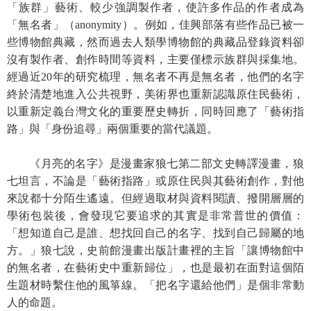
等
「族群」藝術、較少強調製作者，使許多作品的作者成為
專
「無名者」（anonymity）。例如，佳興部落有些作品已被一
區
些博物館典藏，然而過去人類學博物館的典藏品登錄資料卻
沒有製作者、創作時間等資料，主要僅標示族群與採集地。
友
經過近20年的研究梳理，無名者不再是無名者，他們的名字
善
終於清楚地進入公共視野，美術界也重新認識原住民藝術，
措
以重新定義台灣文化的重要歷史轉折，同時回應了「藝術指
施
路」與「身份追尋」兩個重要的當代議題。
服
務
《月亮的名字》是漫畫家狼七第二部文史轉譯漫畫，狼
服
七坦言，不論是「藝術指路」或原住民與其藝術創作，對他
務
來說都十分陌生遙遠。但經過取材與資料閱讀、撥開層層的
信
學術包裝後，會發現它要追求的其實是非常普世的價值：
箱
「想知道自己是誰、想找回自己的名字、找到自己歸屬的地
方。」狼七說，史前館漫畫出版計畫裡的主旨「讓博物館中
網
的無名者，在藝術史中重新歸位」，也是最初在面對這個陌
站
生題材時繫住他的風箏線。「把名字還給他們」是個非常動
導
人的命題。
覽