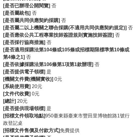
[是否已辦理公開閱覽]
否
R
[是否屬統包]
否
S
[是否屬共同供應契約採購]
否
S
[是否屬二以上機關之聯合採購(不適用共同供應契約規定)]
否
[是否應依公共工程專業技師簽證規則實施技師簽證]
否
網
[是否採行協商措施]
否
站
[是否適用採購法第104條或105條或招標期限標準第10條或
資
第4條之1]
否
料
[是否依據採購法第106條第1項第1款辦理]
否
開
[是否提供電子領標]
是
放
[機關文件費(機關實收)]
0元
宣
[系統使用費]
20元
告
[文件代收費]
0元
[總計]
20元
隱
[是否提供現場領標]
是
私
[招標文件領取地點]
950臺東縣臺東市豐田里博物館路1號行
權
政登記桌
保
[招標文件售價及付款方式]
免費提供
護