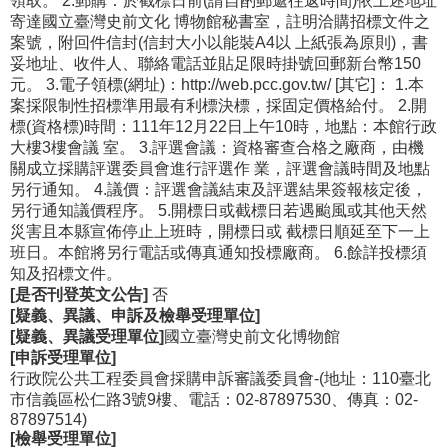
領取。 2.郵購：於截標日前(請自酌郵遞往返時間)依上述地址
寄達國立臺灣史前文化 博物館秘書室，註明洽購招標文件之
案號，附回件信封(信封大小以能裝A4以 上紙張為原則)，書
妥地址、收件人、聯絡電話並貼足限時掛號回郵新台幣150
元。 3.電子領標(網址)：http://web.pcc.gov.tw/ [其它]： 1.本
案採限制性招標準用最有利標決標，採固定價格給付。 2.開
標(資格標)時間：111年12月22日上午10時，地點：本館行政
大樓3樓會議 室。 3.評選會議：資格審查合格之廠商，由機
關成立採購評選委員會進行評選作 業，評選會議時間及地點
另行通知。 4.議價：評選會議結束及評選結果簽報核定後，
另行通知議價程序。 5.開標日或截標日若遇颱風或其他天然
災害且本縣宣佈停止上班時，開標日或 截標日順延至下一上
班日。本館將另行電話或傳真通知投標廠商。 6.餘詳投標須
知及招標文件。
[是否刊登英文公告]
否
[疑義、異議、申訴及檢舉受理單位]
[疑義、異議受理單位]
國立臺灣史前文化博物館
[申訴受理單位]
行政院公共工程委員會採購申訴審議委員會-(地址：110臺北
市信義區松仁路3號9樓、電話：02-87897530、傳真：02-
87897514)
[檢舉受理單位]