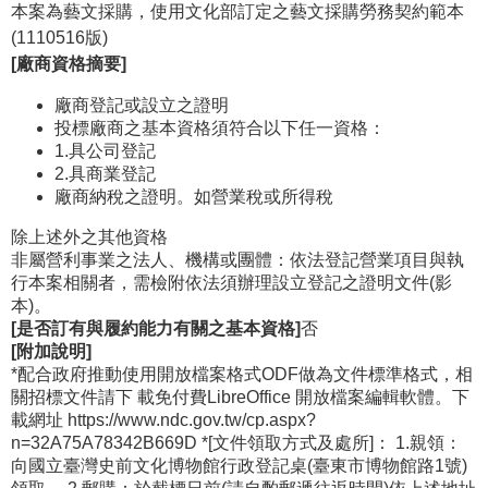
本案為藝文採購，使用文化部訂定之藝文採購勞務契約範本
公
(1110516版)
開
[廠商資格摘要]
資
訊
廠商登記或設立之證明
投標廠商之基本資格須符合以下任一資格：
1.具公司登記
語系
2.具商業登記
廠商納稅之證明。如營業稅或所得稅
除上述外之其他資格
非屬營利事業之法人、機構或團體：依法登記營業項目與執
行本案相關者，需檢附依法須辦理設立登記之證明文件(影
本)。
[是否訂有與履約能力有關之基本資格]
否
[附加說明]
*配合政府推動使用開放檔案格式ODF做為文件標準格式，相
關招標文件請下 載免付費LibreOffice 開放檔案編輯軟體。下
載網址 https://www.ndc.gov.tw/cp.aspx?
n=32A75A78342B669D *[文件領取方式及處所]： 1.親領：
向國立臺灣史前文化博物館行政登記桌(臺東市博物館路1號)