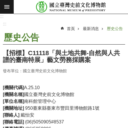
:::
跳到主要內容區塊
:::
進
階
:::
搜
首頁
最新消息
歷史公告
尋
歷史公告
願
景
【招標】C11118「與土地共舞-自然與人共
使
譜的臺南特展」藝文勞務採購案
命
發布單位：國立臺灣史前文化博物館
最
新
消
[機關代碼]
A.25.10
息
[機關名稱]
國立臺灣史前文化博物館
[單位名稱]
南科館管理中心
參
[機關地址]
950臺東縣臺東市
豐田里博物館路1號
觀
[聯絡人]
戴怡安
展
[聯絡電話]
(06)5050905#8537
覽