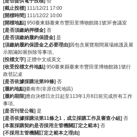
[是否提供電子投標]
否
政
[截止投標]
111/12/21 17:00
策
[開標時間]
111/12/22 10:00
[開標地點]
950臺東縣臺東市豐田里博物館路1號3F會議室
資
[是否須繳納押標金]
否
訊
[是否須繳納履約保證金]
是
安
[須繳納履約保證金之必要理由]
因包含展覽期間展場維護及展
全
示期滿卸展拆除等事項。
宣
[投標文字]
正體中文或英文
告
[收受投標文件地點]
950臺東縣臺東市豐田里博物館路1號行
為
政登記桌
民
[是否依據採購法第99條]
否
服
[履約地點]
臺南市(非原住民地區)
務
[履約期限]
應自決標日次日起至113年1月8日前完成所有工作
白
事項。
皮
[是否刊登公報]
是
書
[是否依據採購法第11條之1，成立採購工作及審查小組]
否
[本案採購契約是否採用主管機關訂定之範本]
否
政
[不採用主管機關訂定之範本之理由]
府