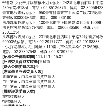
部會署-文化部採購稽核小組-(地址：242新北市新莊區中平路
439號南棟13樓、電話：02-85126376、傳真：02-89956428
臺東縣調查站-(地址：950臺東縣臺東市中興路二段731號;臺
東郵政60000號信箱、電話：089-236180
法務部廉政署-(地址：100臺北市中正區博愛路166號;10099
國史館郵局第153號信箱、電話：0800286586、傳真：02-
23811234
法務部調查局-(地址：231新北市新店區中華路74號;新店郵政
60000號信箱、電話：02-29177777、傳真：02-29188888
中央採購稽核小組-(地址：110臺北市信義區松仁路3號9樓、
電話：02-87897548、傳真：02-87897554
[招標公告傳輸時間]
111/12/14 15:07
[評選委員會成立時機]
開標前
[是否公開委員名單]
是
[專家學者評選委員人數]
電腦遴選，由專家學者資料庫人
自行遴選，由專家學者資料庫人
自行遴選，非專家學者資料庫人
[機關評選委員人數]
非招標機關人
招標機關人