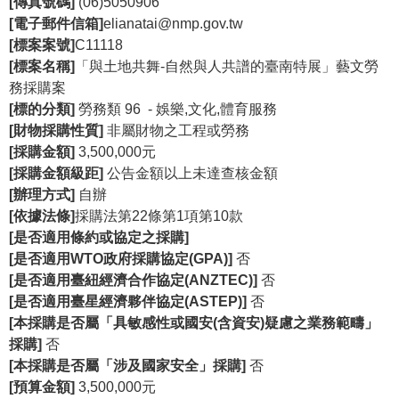
[傳真號碼]
(06)5050906
[電子郵件信箱]
elianatai@nmp.gov.tw
學
[標案案號]
C11118
習
[標案名稱]
「與土地共舞-自然與人共譜的臺南特展」藝文勞
探
務採購案
索
[標的分類]
勞務類 96 - 娛樂,文化,體育服務
[財物採購性質]
非屬財物之工程或勞務
認
[採購金額]
3,500,000元
識
[採購金額級距]
公告金額以上未達查核金額
我
[辦理方式]
自辦
們
[依據法條]
採購法第22條第1項第10款
便
[是否適用條約或協定之採購]
民
[是否適用WTO政府採購協定(GPA)]
否
服
[是否適用臺紐經濟合作協定(ANZTEC)]
否
務
[是否適用臺星經濟夥伴協定(ASTEP)]
否
[本採購是否屬「具敏感性或國安(含資安)疑慮之業務範疇」
性
採購]
否
別
[本採購是否屬「涉及國家安全」採購]
否
平
[預算金額]
3,500,000元