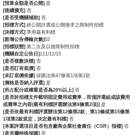
等
[預算金額是否公開]
是
專
[後續擴充]
否
區
[是否受機關補助]
否
[招標方式]
經公開評選或公開徵求之限制性招標
友
[決標方式]
準用最有利標
善
[新增公告傳輸次數]
02
措
[招標狀態]
第二次及以後限制性招標
施
[機關自定公告日]
111/12/15
服
[是否複數決標]
否
務
[是否訂有底價]
否
[未訂底價依據]
採購法第47條第1項第2款
服
[價格是否納入評選]
是
務
[所占配分或權重是否為20%以上]
否
信
[是否於招標文件載明固定費用或費率，而僅評選組成該費用
箱
或費率之內容(最有利標評選辦法第9條第2項)]
是
網
[是否依最有利標評選辦法第12條第2款、第13條或第15條第
站
1項第2款規定，決定最有利標]
否
導
[本案評選項目是否包含廠商企業社會責任（CSR）指標]
否
覽
[是否屬特殊採購]
否