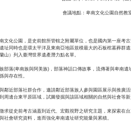
會議地點：卑南文化公園自然教
南文化公園，是史前館所管轄之附屬單位，也是國內第一座考古
遺址同時也是環太平洋及東南亞地區規模最大的石板棺墓葬群遺
蘭山）列入臺灣世界遺產潛力點名單。
族部落(卑南族與阿美族)，部落神話口傳故事，流傳著與卑南
係與存在性。
與鄰近部落社群合作，邀請鄰近部落族人參與園區展示與推廣活
到周邊台東平原區域，試圖發掘與該區域相關的自然與社會等新
徵求從史前考古涵蓋到近代、宏觀視野之研究主題，來探索在台
與社會研究資料，進而強化卑南遺址研究能量與累積。