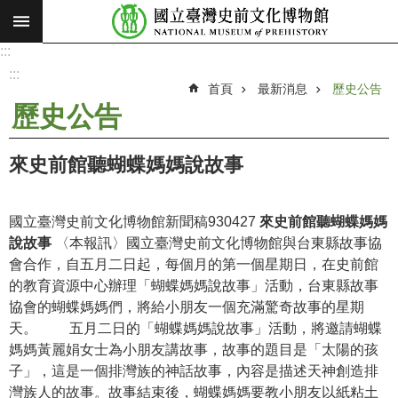
:::
跳到主要內容區塊
:::
進
階
:::
搜
首頁
最新消息
歷史公告
尋
歷史公告
願
景
來史前館聽蝴蝶媽媽說故事
使
命
國立臺灣史前文化博物館新聞稿930427
來史前館聽蝴蝶媽媽
最
說故事
〈本報訊〉國立臺灣史前文化博物館與台東縣故事協
新
會合作，自五月二日起，每個月的第一個星期日，在史前館
消
的教育資源中心辦理「蝴蝶媽媽說故事」活動，台東縣故事
息
協會的蝴蝶媽媽們，將給小朋友一個充滿驚奇故事的星期
天。 五月二日的「蝴蝶媽媽說故事」活動，將邀請蝴蝶
參
媽媽黃麗娟女士為小朋友講故事，故事的題目是「太陽的孩
觀
子」，這是一個排灣族的神話故事，內容是描述天神創造排
展
灣族人的故事。故事結束後，蝴蝶媽媽要教小朋友以紙粘土
覽