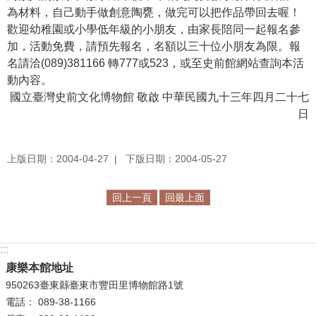
為材料，自己動手做創意陶甕，做完可以把作品帶回去喔！
學
歡迎幼稚園或小學低年級的小朋友，由家長陪同一起報名參
習
加，活動免費，請預先報名，名額以三十位小朋友為限。報
探
名請洽(089)381166 轉777或523，或至史前館網站查詢本活
索
動內容。
國立臺灣史前文化博物館 敬啟 中華民國九十三年四月二十七
認
日
識
我
們
上版日期：2004-04-27
下版日期：2004-05-27
便
回上一頁
回最上面
民
服
務
:::
康樂本館地址
性
950263臺東縣臺東市豐田里博物館路1號
別
電話： 089-38-1166
平