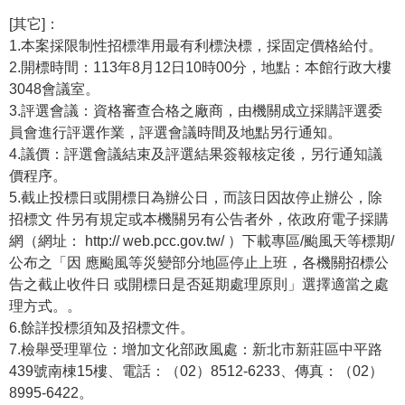
[其它]：
1.本案採限制性招標準用最有利標決標，採固定價格給付。
2.開標時間：113年8月12日10時00分，地點：本館行政大樓
3048會議室。
3.評選會議：資格審查合格之廠商，由機關成立採購評選委
員會進行評選作業，評選會議時間及地點另行通知。
4.議價：評選會議結束及評選結果簽報核定後，另行通知議
價程序。
5.截止投標日或開標日為辦公日，而該日因故停止辦公，除
招標文 件另有規定或本機關另有公告者外，依政府電子採購
網（網址： http:// web.pcc.gov.tw/ ）下載專區/颱風天等標期/
公布之「因 應颱風等災變部分地區停止上班，各機關招標公
告之截止收件日 或開標日是否延期處理原則」選擇適當之處
理方式。。
6.餘詳投標須知及招標文件。
7.檢舉受理單位：增加文化部政風處：新北市新莊區中平路
439號南棟15樓、電話：（02）8512-6233、傳真：（02）
8995-6422。