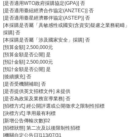
等
[是否適用WTO政府採購協定(GPA)] 否
專
[是否適用臺紐經濟合作協定(ANZTEC)] 否
區
[是否適用臺星經濟夥伴協定(ASTEP)] 否
[本採購是否屬「具敏感性或國安(含資安)疑慮之業務範疇」
友
採購] 否
善
[本採購是否屬「涉及國家安全」採購] 否
措
[預算金額] 2,500,000元
施
[預算金額是否公開] 是
服
[預計金額] 2,500,000元
務
[預計金額是否公開] 是
[後續擴充] 否
服
[是否受機關補助] 否
務
[是否提供英文招標文件] 未提供
信
[是否為政策及業務宣導業務] 否
箱
[招標方式] 經公開評選或公開徵求之限制性招標
網
[決標方式] 準用最有利標
站
[新增公告傳輸次數]02
導
[招標狀態] 第二次及以後限制性招標
覽
[機關自定公告日]113/07/31