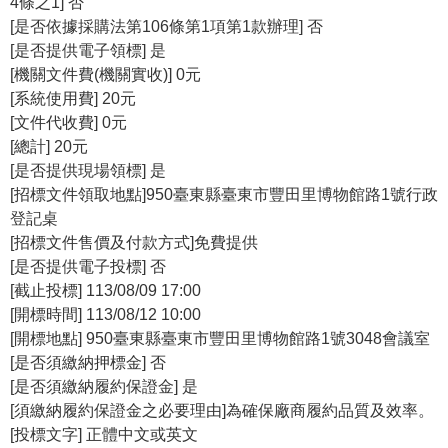
4條之1] 否
政
[是否依據採購法第106條第1項第1款辦理] 否
策
[是否提供電子領標] 是
[機關文件費(機關實收)] 0元
資
[系統使用費] 20元
訊
[文件代收費] 0元
安
[總計] 20元
全
[是否提供現場領標] 是
宣
[招標文件領取地點]950臺東縣臺東市豐田里博物館路1號行政
告
登記桌
為
[招標文件售價及付款方式]免費提供
民
[是否提供電子投標] 否
服
[截止投標] 113/08/09 17:00
務
[開標時間] 113/08/12 10:00
白
[開標地點] 950臺東縣臺東市豐田里博物館路1號3048會議室
皮
[是否須繳納押標金] 否
書
[是否須繳納履約保證金] 是
[須繳納履約保證金之必要理由]為確保廠商履約品質及效率。
政
[投標文字] 正體中文或英文
府