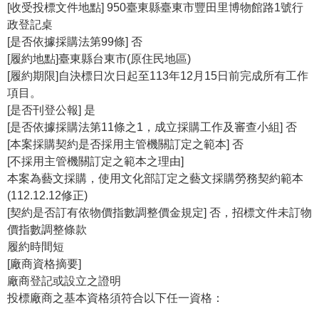
[收受投標文件地點] 950臺東縣臺東市豐田里博物館路1號行
公
政登記桌
開
[是否依據採購法第99條] 否
資
[履約地點]臺東縣台東市(原住民地區)
訊
[履約期限]自決標日次日起至113年12月15日前完成所有工作
項目。
語系
[是否刊登公報] 是
[是否依據採購法第11條之1，成立採購工作及審查小組] 否
[本案採購契約是否採用主管機關訂定之範本] 否
[不採用主管機關訂定之範本之理由]
本案為藝文採購，使用文化部訂定之藝文採購勞務契約範本
(112.12.12修正)
[契約是否訂有依物價指數調整價金規定] 否，招標文件未訂物
價指數調整條款
履約時間短
[廠商資格摘要]
廠商登記或設立之證明
投標廠商之基本資格須符合以下任一資格：