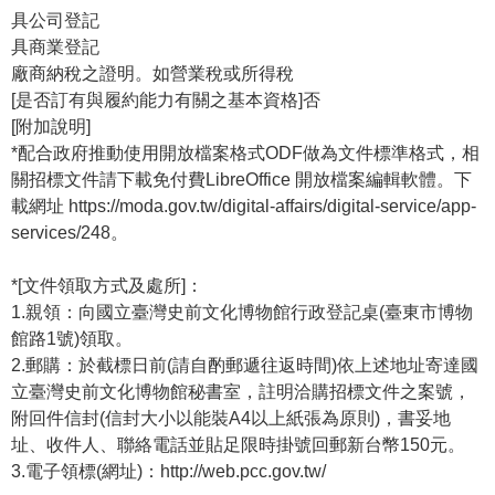
具公司登記
具商業登記
廠商納稅之證明。如營業稅或所得稅
[是否訂有與履約能力有關之基本資格]否
[附加說明]
*配合政府推動使用開放檔案格式ODF做為文件標準格式，相
關招標文件請下載免付費LibreOffice 開放檔案編輯軟體。下
載網址 https://moda.gov.tw/digital-affairs/digital-service/app-
services/248。
*[文件領取方式及處所]：
1.親領：向國立臺灣史前文化博物館行政登記桌(臺東市博物
館路1號)領取。
2.郵購：於截標日前(請自酌郵遞往返時間)依上述地址寄達國
立臺灣史前文化博物館秘書室，註明洽購招標文件之案號，
附回件信封(信封大小以能裝A4以上紙張為原則)，書妥地
址、收件人、聯絡電話並貼足限時掛號回郵新台幣150元。
3.電子領標(網址)：http://web.pcc.gov.tw/