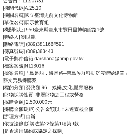
公告日：113/07/31
[機關代碼]A.25.10
學
[機關名稱]國立臺灣史前文化博物館
習
[單位名稱]展示教育組
探
[機關地址] 950臺東縣臺東市豐田里博物館路1號
索
[聯絡人] 劉世龍
[聯絡電話] (089)381166#591
認
[傳真號碼] (089)383443
識
[電子郵件信箱]darshana@nmp.gov.tw
我
[標案案號]N113016
們
[標案名稱]「島是船，海是路─南島族群移動沉浸體驗建置」
便
藝文勞務採購案
民
[標的分類] 勞務類 96 - 娛樂,文化,體育服務
服
[財物採購性質] 非屬財物之工程或勞務
務
[採購金額] 2,500,000元
[採購金額級距] 公告金額以上未達查核金額
性
[辦理方式] 自辦
別
[依據法條]採購法第22條第1項第9款
平
[是否適用條約或協定之採購]