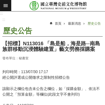
:::
跳到主要內容區塊
:::
進
階
:::
搜
首頁
最新消息
歷史公告
尋
歷史公告
願
景
【招標】N113016 「島是船，海是路─南島
使
族群移動沉浸體驗建置」藝文勞務採購案
命
發布單位：秘書室
最
新
消
列印時間：113/07/30 17:17
息
經公開評選或公開徵求之限制性招標公告
參
該顯示之欄位包含未公告之欄位，如「採購金額」、依法不
觀
公開之「預算金額」等欄位(此段文字不會列印)
展
覽