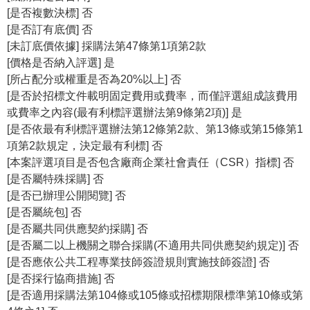
[是否複數決標] 否
R
[是否訂有底價] 否
S
[未訂底價依據] 採購法第47條第1項第2款
S
[價格是否納入評選] 是
[所占配分或權重是否為20%以上] 否
網
[是否於招標文件載明固定費用或費率，而僅評選組成該費用
站
或費率之內容(最有利標評選辦法第9條第2項)] 是
資
[是否依最有利標評選辦法第12條第2款、第13條或第15條第1
料
項第2款規定，決定最有利標] 否
開
[本案評選項目是否包含廠商企業社會責任（CSR）指標] 否
放
[是否屬特殊採購] 否
宣
[是否已辦理公開閱覽] 否
告
[是否屬統包] 否
[是否屬共同供應契約採購] 否
隱
[是否屬二以上機關之聯合採購(不適用共同供應契約規定)] 否
私
[是否應依公共工程專業技師簽證規則實施技師簽證] 否
權
[是否採行協商措施] 否
保
[是否適用採購法第104條或105條或招標期限標準第10條或第
護