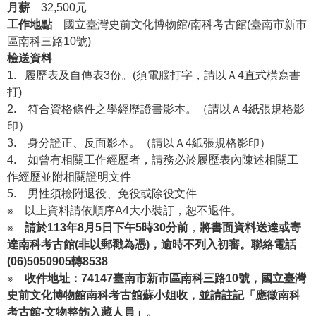
等
月薪
32,500元
專
工作地點
國立臺灣史前文化博物館/南科考古館(臺南市新市
區
區南科三路10號)
檢送資料
友
1.
履歷表及自傳表3份。(須電腦打字，請以Ａ4直式橫寫書
善
打)
措
2.
符合資格條件之學經歷證書影本。（請以Ａ4紙張規格影
施
印）
服
3.
身分證正、反面影本。（請以Ａ4紙張規格影印）
務
4.
如曾有相關工作經歷者，請務必於履歷表內陳述相關工
作經歷並附相關證明文件
服
5.
男性須檢附退役、免役或除役文件
務
※
以上資料請依順序A4大小裝訂，恕不退件。
信
※
請於113年8月5日下午5時30分前
，
將書面資料送達或寄
箱
達南科考古館(非以郵戳為憑)，逾時不列入初審。聯絡電話
網
(06)5050905轉8538
站
※
收件地址：74147臺南市新市區南科三路10號，國立臺灣
導
史前文化博物館南科考古館蘇小姐收，並請註記「應徵南科
覽
考古館-文物整飭入藏人員」。