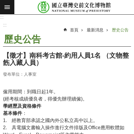
:::
跳到主要內容區塊
:::
進
階
:::
搜
首頁
最新消息
歷史公告
尋
歷史公告
願
景
【徵才】南科考古館-約用人員1名 （文物整
使
飭入藏人員）
命
發布單位：人事室
最
新
消
僱用期間：到職日起1年。
息
(經考核成績優良者，得優先辦理續僱)。
學經歷及資格條件
參
基本條件
：
觀
1.
經教育部承認之國內外公私立高中以上。
展
2.
具電腦文書輸入操作進行文件排版及Office應用軟體如
覽