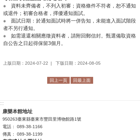
※
資料未齊備者，不列入初審；資格條件不符者，恕不通知
R
或退件；初審合格者，擇優通知面試。
S
※
面試日期：於通知面試時將一併告知，未能進入面試階段
S
者不另行通知。
※
如需退還相關應徵資料者，請附回郵信封。甄選備取資格
網
自公告之日起得保留3個月。
站
資
料
上版日期：2024-07-22
下版日期：2024-08-05
開
放
回上一頁
回最上面
宣
告
:::
隱
康樂本館地址
私
950263臺東縣臺東市豐田里博物館路1號
權
電話： 089-38-1166
保
傳真： 089-38-1199
護