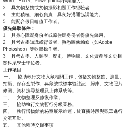
Word、Excel、Powerpoint等作業能力。
3.
具文物整飭或文物攝影相關工作經驗者
學
4.
主動積極、細心負責，具良好溝通協調能力。
習
5.
能配合假日輪值工作者。
探
優先錄取條件：
索
1.
具身心障礙身份者或原住民身份者得優先錄用。
2.
具考古學知識或背景者、熟悉圖像編修（如Adobe
認
Photoshop）等軟體操作者。
識
3.
具考古學、人類學、歷史、博物館、文化資產等文史相
我
關科系學士學位者。
們
工作項目
便
一、
協助執行文物入藏相關工作，包括文物整飭、測量、
民
拍攝、保存盒製作、典藏號或標本號註記、歸庫、文物照片
服
修圖、資料搜尋整理及上傳系統等。
務
二、
文物整理及修復作業。
三、
協助執行文物暫行分級業務。
性
四、
執行博物館的秘室展示維運，於直播時段與觀眾進行
別
交流互動。
平
五、
其他臨時交辦事項