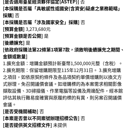
[是否適用臺星經濟夥伴協定(ASTEP)]
否
等
[本採購是否屬「具敏感性或國安(含資安)疑慮之業務範疇」
專
採購]
否
區
[本採購是否屬「涉及國家安全」採購]
否
友
[預算金額]
3,273,680元
善
[預算金額是否公開]
是
措
[後續擴充]
是
施
[依政府採購法第22條第1項第7款，須敘明後續擴充之期間、
服
金額或數量]
務
1.擴充金額：增購金額預計新臺幣1,500,000元整（含稅）。
2.擴充期限：保留增購期限至115年12月31日。 3.擴充增購
服
之項目，如依原契約條件及各品項契約單價增購則以換文方
務
式辦理，免召開議價會議。如增購標的為本案需求相關影像
信
擷取設備、3D掃描儀、作業電腦等設備及周邊配件，經本館
箱
評估其執行難易度確實與原履約標的有異，則另案召開議價
會議。
網
[是否受機關補助]
否
站
[本案是否曾以不同案號辦理招標公告]
否
導
[是否提供英文招標文件]
未提供
覽