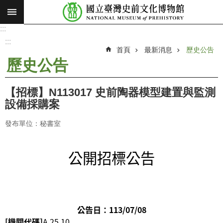
:::
跳到主要內容區塊
:::
進
階
:::
搜
首頁
最新消息
歷史公告
尋
歷史公告
願
景
【招標】N113017 史前陶器模型建置與監測
使
設備採購案
命
發布單位：秘書室
最
新
公開招標公告
消
息
參
觀
公告日：113/07/08
展
[機關代碼]
A.25.10
覽