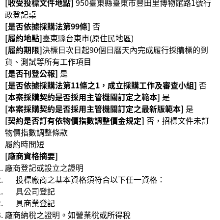
[收受投標文件地點]
950臺東縣臺東市豐田里博物館路1號行
公
政登記桌
開
[是否依據採購法第99條]
否
資
[履約地點]
臺東縣台東市(原住民地區)
訊
[履約期限]
決標日次日起90個日曆天內完成履行採購標的到
貨、測試等所有工作項目
語系
[是否刊登公報]
是
[是否依據採購法第11條之1，成立採購工作及審查小組]
否
[本案採購契約是否採用主管機關訂定之範本]
是
[本案採購契約是否採用主管機關訂定之最新版範本]
是
[契約是否訂有依物價指數調整價金規定]
否，招標文件未訂
物價指數調整條款
履約時間短
[廠商資格摘要]
廠商登記或設立之證明
投標廠商之基本資格須符合以下任一資格：
具公司登記
具商業登記
廠商納稅之證明。如營業稅或所得稅