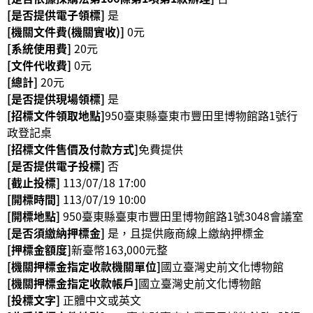
政
[是否提供電子領標]
是
策
[機關文件費(機關實收)]
0元
[系統使用費]
20元
資
[文件代收費]
0元
訊
[總計]
20元
安
[是否提供現場領標]
是
全
[招標文件領取地點]
950臺東縣臺東市豐田里博物館路1號行
宣
政登記桌
告
[招標文件售價及付款方式]
免費提供
[是否提供電子投標]
否
為
[截止投標]
113/07/18 17:00
民
[開標時間]
113/07/19 10:00
服
[開標地點]
950臺東縣臺東市豐田里博物館路1號3048會議室
務
[是否須繳納押標金]
是，且提供廠商線上繳納押標金
白
[押標金額度]
新臺幣163,000元整
皮
[機關押標金指定收款機關單位]
國立臺灣史前文化博物館
書
[機關押標金指定收款帳戶]
國立臺灣史前文化博物館
政
[投標文字]
正體中文或英文
府