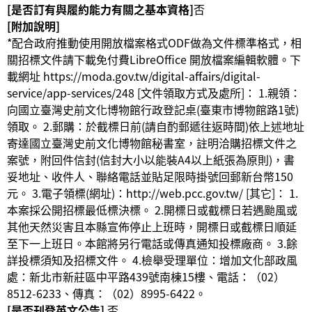
[是否訂有與履約能力有關之基本資格]
否
[附加說明]
*配合政府推動使用開放檔案格式ODF做為文件標準格式，相
關招標文件請下載免付費LibreOffice 開放檔案編輯軟體。下
載網址 https://moda.gov.tw/digital-affairs/digital-
service/app-services/248 [文件領取方式及處所]： 1.親領：
向國立臺灣史前文化博物館行政登記桌(臺東市博物館路1號)
領取。 2.郵購：於截標日前(請自酌郵遞往返時間)依上述地址
寄達國立臺灣史前文化博物館秘書室，註明洽購招標文件之
案號，附回件信封(信封大小以能裝A4以上紙張為原則)，書
妥地址、收件人、聯絡電話並貼足限時掛號回郵新台幣150
元。 3.電子領標(網址)：http://web.pcc.gov.tw/ [其它]： 1.
本案採公開招標最低標決標。 2.開標日或截標日若遇颱風或
其他天然災害且本縣宣佈停止上班時，開標日或截標日順延
至下一上班日。本館將另行電話或傳真通知投標廠商。 3.餘
詳投標須知及招標文件。 4.檢舉受理單位：增加文化部政風
處：新北市新莊區中平路439號南棟15樓、電話：（02）
8512-6233、傳真：（02）8995-6422。
[是否刊登英文公告]
否