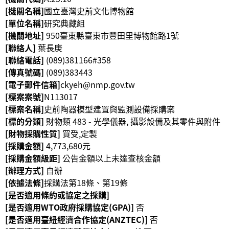
[機關名稱]
國立臺灣史前文化博物館
學
[單位名稱]
研究典藏組
習
[機關地址]
950臺東縣臺東市豐田里博物館路1號
探
[聯絡人]
葉長庚
索
[聯絡電話]
(089)381166#358
[傳真號碼]
(089)383443
認
[電子郵件信箱]
ckyeh@nmp.gov.tw
識
[標案案號]
N113017
我
[標案名稱]
史前陶器模型建置與監測設備採購案
們
[標的分類]
財物類 483 - 光學儀器, 攝影設備及其零件與附件
[財物採購性質]
買受,定製
便
[採購金額]
4,773,680元
民
[採購金額級距]
公告金額以上未達查核金額
服
[辦理方式]
自辦
務
[依據法條]
採購法第18條、第19條
[是否適用條約或協定之採購]
性
[是否適用WTO政府採購協定(GPA)]
否
別
[是否適用臺紐經濟合作協定(ANZTEC)]
否
平