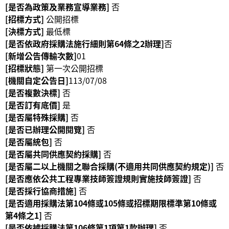
[是否為政策及業務宣導業務]
否
[招標方式]
公開招標
R
[決標方式]
最低標
S
[是否依政府採購法施行細則第64條之2辦理]
否
S
[新增公告傳輸次數]
01
[招標狀態]
第一次公開招標
網
[機關自定公告日]
113/07/08
站
[是否複數決標]
否
資
[是否訂有底價]
是
料
[是否屬特殊採購]
否
開
[是否已辦理公開閱覽]
否
放
[是否屬統包]
否
宣
[是否屬共同供應契約採購]
否
告
[是否屬二以上機關之聯合採購(不適用共同供應契約規定)]
否
隱
[是否應依公共工程專業技師簽證規則實施技師簽證]
否
私
[是否採行協商措施]
否
權
[是否適用採購法第104條或105條或招標期限標準第10條或
保
第4條之1]
否
護
[是否依據採購法第106條第1項第1款辦理]
否