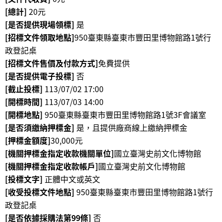
政
[總計]
20元
策
[是否提供現場領標]
是
[招標文件領取地點]
950臺東縣臺東市豐田里博物館路1號行
資
政登記桌
訊
[招標文件售價及付款方式]
免費提供
安
全
[是否提供電子投標]
否
宣
[截止投標]
113/07/02 17:00
告
[開標時間]
113/07/03 14:00
[開標地點]
950臺東縣臺東市豐田里博物館路1號3F會議室
為
[是否須繳納押標金]
是，且提供廠商線上繳納押標金
民
[押標金額度]
30,000元
服
[機關押標金指定收款機關單位]
國立臺灣史前文化博物館
務
[機關押標金指定收款帳戶]
國立臺灣史前文化博物館
白
皮
[投標文字]
正體中文或英文
書
[收受投標文件地點]
950臺東縣臺東市豐田里博物館路1號行
政登記桌
政
[是否依據採購法第99條]
否
府