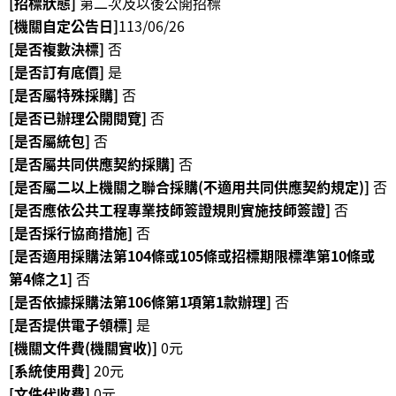
[招標狀態]
第二次及以後公開招標
[機關自定公告日]
113/06/26
R
[是否複數決標]
否
S
[是否訂有底價]
是
S
[是否屬特殊採購]
否
[是否已辦理公開閱覽]
否
網
站
[是否屬統包]
否
資
[是否屬共同供應契約採購]
否
料
[是否屬二以上機關之聯合採購(不適用共同供應契約規定)]
否
開
[是否應依公共工程專業技師簽證規則實施技師簽證]
否
放
[是否採行協商措施]
否
宣
[是否適用採購法第104條或105條或招標期限標準第10條或
告
第4條之1]
否
[是否依據採購法第106條第1項第1款辦理]
否
隱
私
[是否提供電子領標]
是
權
[機關文件費(機關實收)]
0元
保
[系統使用費]
20元
護
[文件代收費]
0元