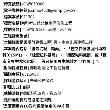
[傳真號碼]
(06)5050906
學
[電子郵件信箱]
ccmao4028@nmp.gov.tw
習
[標案案號]
C11304
探
[標案名稱]
南科考古館北棟水溝修復工程
索
[標的分類]
工程類 5139 - 其他土木工程
[工程計畫編號]
認
[本採購案是否屬於建築工程]
否，本案非屬建築工程
識
[本案是否包括「瀝青混凝土鋪面」、「控制性低強度回填材
我
料(CLSM)」、「級配粒料基層」、「級配粒料底層」或「低
們
密度再生透水混凝土」等可使用再生粒料之工作項目]
否
便
[財物採購性質]
非屬財物之工程或勞務
民
[採購金額]
651,503元
服
[採購金額級距]
未達公告金額
務
[辦理方式]
自辦
[依據法條]
採購法第18條、第19條
性
[是否適用條約或協定之採購]
別
[是否適用WTO政府採購協定(GPA)]
否
平