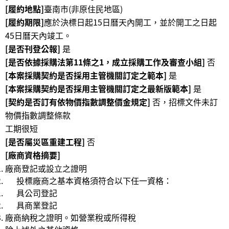
[履約地點]
臺南市(非原住民地區)
公
[履約期限]
應於決標日起15日曆天內開工，並於開工之日起
開
45日曆天內竣工。
資
[是否刊登公報]
是
訊
[是否依據採購法第11條之1，成立採購工作及審查小組]
否
語系
[本案採購契約是否採用主管機關訂定之範本]
是
[本案採購契約是否採用主管機關訂定之最新版範本]
是
[契約是否訂有依物價指數調整價金規定]
否，招標文件未訂
物價指數調整條款
工期很短
[是否屬災區重建工程]
否
[廠商資格摘要]
廠商登記或設立之證明
投標廠商之基本資格須符合以下任一資格：
具公司登記
具商業登記
廠商納稅之證明。如營業稅或所得稅