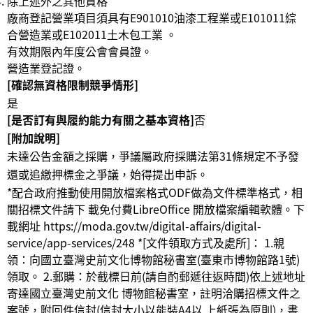
除上述外之其他資格
廠商登記營業項目須具有E901010油漆工程業或E101011綜
合營造業或E102011土木包工業 。
有效期限內年度公會會員證。
營造業登記證。
[確認無資格限制競爭情形]
是
[是否訂有與履約能力有關之基本資格]
否
[附加說明]
未達公告金額之採購，爭議屬政府採購法第31條規定不予發
還或追繳押標金之爭議，始得提出申訴。
*配合政府推動使⽤開放檔案格式ODF做為文件標準格式，相
關招標文件請下 載免付費LibreOffice 開放檔案編輯軟體。下
載網址 https://moda.gov.tw/digital-affairs/digital-
service/app-services/248 *[文件領取⽅式及處所]： 1.親
領：向國立臺灣史前文化博物館秘書室(臺東市博物館路1號)
領取。 2.郵購：於截標⽇前(請⾃酌郵遞往返時間)依上述地址
寄達國立臺灣史前文化 博物館秘書室，註明洽購招標文件之
案號，附回件信封(信封⼤⼩以能裝A4以 上紙張為原則)，書