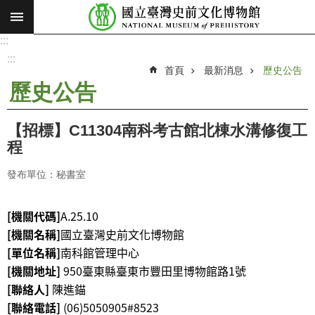
:::
跳到主要內容區塊
:::
進
階
:::
搜
首頁
最新消息
歷史公告
尋
歷史公告
願
景
【招標】C11304南科考古館北棟水溝修復工
使
程
命
發布單位：秘書室
最
新
[機關代碼]
A.25.10
消
[機關名稱]
國立臺灣史前文化博物館
息
[單位名稱]
南科館管理中心
參
[機關地址]
950臺東縣臺東市
豐田里博物館路1號
觀
[聯絡人]
陳進錨
展
[聯絡電話]
(06)5050905#8523
覽