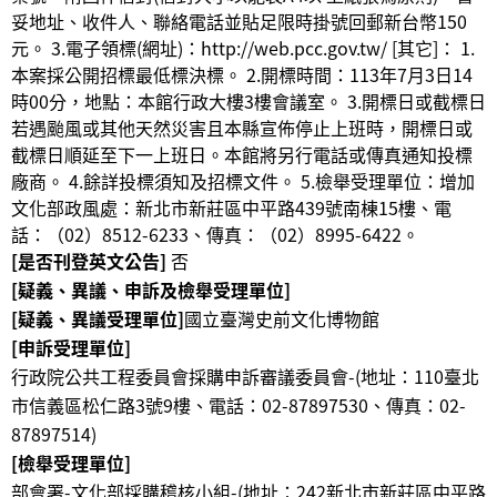
妥地址、收件⼈、聯絡電話並貼⾜限時掛號回郵新台幣150
元。 3.電⼦領標(網址)：http://web.pcc.gov.tw/ [其它]： 1.
本案採公開招標最低標決標。 2.開標時間：113年7⽉3⽇14
時00分，地點：本館⾏政⼤樓3樓會議室。 3.開標⽇或截標⽇
若遇颱風或其他天然災害且本縣宣佈停⽌上班時，開標⽇或
截標⽇順延⾄下⼀上班⽇。本館將另⾏電話或傳真通知投標
廠商。 4.餘詳投標須知及招標文件。 5.檢舉受理單位：增加
文化部政風處：新北市新莊區中平路439號南棟15樓、電
話：（02）8512-6233、傳真：（02）8995-6422。
[是否刊登英文公告]
否
[疑義、異議、申訴及檢舉受理單位]
[疑義、異議受理單位]
國立臺灣史前文化博物館
[申訴受理單位]
行政院公共工程委員會採購申訴審議委員會-(地址：110臺北
市信義區松仁路3號9樓、電話：02-87897530、傳真：02-
87897514)
[檢舉受理單位]
部會署-文化部採購稽核小組-(地址：242新北市新莊區中平路