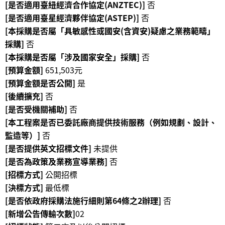
[是否適用臺紐經濟合作協定(ANZTEC)]
否
等
專
[是否適用臺星經濟夥伴協定(ASTEP)]
否
區
[本採購是否屬「具敏感性或國安(含資安)疑慮之業務範疇」
採購]
否
友
[本採購是否屬「涉及國家安全」採購]
否
善
[預算金額]
651,503元
措
[預算金額是否公開]
是
施
[後續擴充]
否
服
[是否受機關補助]
否
務
[本工程案是否已委託廠商提供技術服務（例如規劃、設計、
服
監造等）]
否
務
[是否提供英文招標文件]
未提供
信
[是否為政策及業務宣導業務]
否
箱
[招標方式]
公開招標
網
[決標方式]
最低標
站
[是否依政府採購法施行細則第64條之2辦理]
否
導
[新增公告傳輸次數]
02
覽