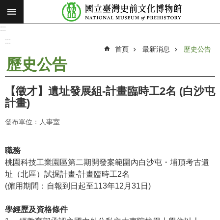
:::
跳到主要內容區塊
:::
進
階
:::
搜
首頁
最新消息
歷史公告
尋
歷史公告
願
景
【徵才】遺址發展組-計畫臨時工2名 (白沙屯
使
計畫)
命
發布單位：人事室
最
新
消
職務
息
桃園科技工業園區第二期開發案範圍內白沙屯・埔頂考古遺
址（北區）試掘計畫-計畫臨時工2名
參
(僱用期間：自報到日起至113年12月31日)
觀
展
學經歷及資格條件
覽