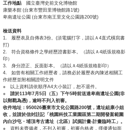
等
工作地點
國立臺灣史前文化博物館
專
康樂本館 (台東市豐田里博物館路1號)
區
卑南遺址公園 (台東市南王里文化公園路200號)
友
檢送資料
善
1.
履歷表及自傳表3份。(須電腦打字，請以Ａ4直式橫寫書
措
打)
施
2.
符合資格條件之學經歷證書影本。（請以Ａ4紙張規格影
服
印）
務
3.
身分證正、反面影本。（請以Ａ4紙張規格影印）
4.
如曾有相關工作經歷者，請務必於履歷表內陳述相關工
服
作經歷並附相關證明文件
務
※
以上資料請依順序A4大小裝訂，恕不退件。
信
※
請於113年7月5日（五）下午5時前送達
卑南遺址公園
(非
箱
以郵戳為憑)，逾時不列入初審。
網
收件地址：
950026臺東市文化公園路200號
，遺址組康小姐
站
收，並請於信封註記「桃園科技工業園區第二期開發案範圍
導
內白沙屯・埔頂考古遺址（北區）試掘計畫-計畫臨時工」。
覽
※
資料未齊備者，不列入初審，初審合格者，擇優通知面