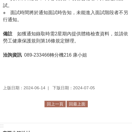
試。
R
※
面試時間將於通知面試時告知，未能進入面試階段者不另
S
行通知。
S
備註
如獲通知錄取時需2星期內提供體格檢查資料，並請依
網
勞工健康保護規則第16條規定辦理。
站
資
洽詢資訊
089-233466
轉分機216 康小姐
料
開
放
宣
告
上版日期：2024-06-14
下版日期：2024-07-05
隱
回上一頁
回最上面
私
權
保
:::
護