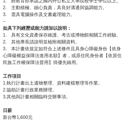
1.
經教育部承認之國內外公私立大專院校學士學位以上。
2.
主動積極、細心負責，具良好溝通與協調能力。
學
3.
需具電腦操作及文書處理能力。
習
--
探
如具下列經歷或能力請加以說明：
索
1.
具有文化資產保存維護、考古或博物館相關工作經驗。
2.
其他專長請說明並檢附相關資料。
認
3.
本計畫依規定如符合上述條件且具身心障礙身份【依身
識
心障礙權益保障法進用名額】者，或原住民身份者【依原住
我
民族工作權保障法晉用】得優先錄用。
們
便
工作項目
民
1.執行計畫出土遺物整理、資料建檔整理等作業。
服
2.協助計畫行政業務辦理。
務
3.其他與計畫相關臨時交辦事項。
性
日薪
別
新台幣1,600元
平