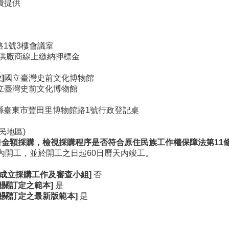
費提供
路1號3樓會議室
供廠商線上繳納押標金
]
國立臺灣史前文化博物館
立臺灣史前文化博物館
東縣臺東市豐田里博物館路1號行政登記桌
民地區)
告金額採購，檢視採購程序是否符合原住民族工作權保障法第11條
內開工，並於開工之日起60日曆天內竣工。
，成立採購工作及審查小組]
否
關訂定之範本]
是
機關訂定之最新版範本]
是