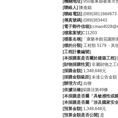
[機關地址]
950臺東縣臺東市
[聯絡人]
陳進錨
[聯絡電話]
(089)381166#673
[傳真號碼]
(089)383443
[電子郵件信箱]
ccmao4028@n
[標案案號]
C11203
[標案名稱]
「康樂本館花園附
[標的分類]
工程類 5179 - 
[工程計畫編號]
[本採購案是否屬於建築工程]
[財物採購性質]
非屬財物之工
[採購金額]
1,348,648元
[採購金額級距]
未達公告金額
[辦理方式]
自辦
[依據法條]
採購法第49條
[本採購是否屬「具敏感性或國
[本採購是否屬「涉及國家安全
[預算金額]
1,348,648元
[預算金額是否公開]
是