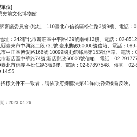
單位]
灣史前文化博物館
委員會-(地址：110臺北市信義區松仁路3號9樓、電話：02-8789
址：242新北市新莊區中平路439號南棟13樓、電話：02-8512637
縣臺東市中興路二段731號;臺東郵政60000號信箱、電話：089-2
中正區博愛路166號;10099國史館郵局第153號信箱、電話：08002
新店區中華路74號;新店郵政60000號信箱、電話：02-29177777
北市信義區松仁路3號9樓、電話：02-87897548、傳真：02-87
0 14:55
招標文件不一致者，請依政府採購法第41條向招標機關反映。
：2023-04-26