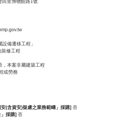
豐田里博物館路1號
mp.gov.tw
屬設備遷移工程」
其他裝修工程
否，本案非屬建築工程
程或勞務
安(含資安)疑慮之業務範疇」採購]
否
」採購]
否