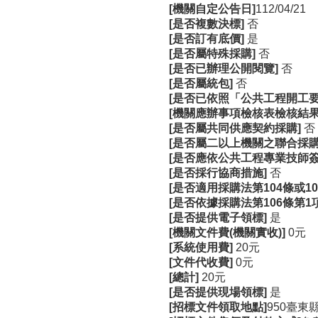
[機關自定公告日]
112/04/21
[是否複數決標]
否
[是否訂有底價]
是
[是否屬特殊採購]
否
[是否已辦理公開閱覽]
否
[是否屬統包]
否
[是否已依照「公共工程開工
[機關應辦事項檢核表檢核結果
[是否屬共同供應契約採購]
否
[是否屬二以上機關之聯合採購
[是否應依公共工程專業技師
[是否採行協商措施]
否
[是否適用採購法第104條或1
[是否依據採購法第106條第1
[是否提供電子領標]
是
[機關文件費(機關實收)]
0元
[系統使用費]
20元
[文件代收費]
0元
[總計]
20元
[是否提供現場領標]
是
[招標文件領取地點]
950臺