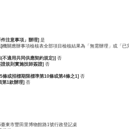
要件注意事項」辦理]
是
]
機關應辦事項檢核表全部項目檢核結果為「無需辦理」或「已
(不適用共同供應契約規定)]
否
簽證規則實施技師簽證]
否
05條或招標期限標準第10條或第4條之1]
否
項第1款辦理]
否
東縣臺東市豐田里博物館路1號行政登記桌