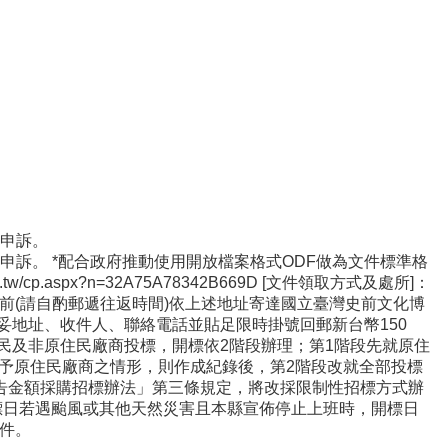
出申訴。
訴。 *配合政府推動使用開放檔案格式ODF做為文件標準格
w/cp.aspx?n=32A75A78342B669D [文件領取方式及處所]：
標日前(請自酌郵遞往返時間)依上述地址寄達國立臺灣史前文化博
妥地址、收件人、聯絡電話並貼足限時掛號回郵新台幣150
面報價，開放原住民及非原住民廠商投標，開標依2階段辦理；第1階段先就原住
予原住民廠商之情形，則作成紀錄後，第2階段改就全部投標
公告金額採購招標辦法」第三條規定，將改採限制性招標方式辦
日或截標日若遇颱風或其他天然災害且本縣宣佈停止上班時，開標日
文件。