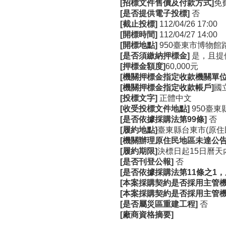
[招標文件售價及付款方式]
免
[是否提供電子投標]
否
[截止投標]
112/04/26 17:00
[開標時間]
112/04/27 14:00
[開標地點]
950臺東市博物館
[是否須繳納押標金]
是，且提
[押標金額度]
60,000元
[機關押標金指定收款機關單位
[機關押標金指定收款帳戶]
國
[投標文字]
正體中文
[收受投標文件地點]
950臺
[是否依據採購法第99條]
否
[履約地點]
臺東縣台東市(原住
[機關辦理原住民地區未達公
[履約期限]
決標日起15日曆天
[是否刊登公報]
否
[是否依據採購法第11條之1
[本案採購契約是否採用主管機
[本案採購契約是否採用主管
[是否屬災區重建工程]
否
[廠商資格摘要]