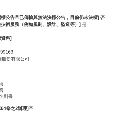
招標公告且已傳輸其無法決標公告，目前仍未決標]
否
供技術服務（例如規劃、設計、監造等）]
是
資料]
9163
圃股份有限公司
供
否
企劃書
64條之2辦理]
否