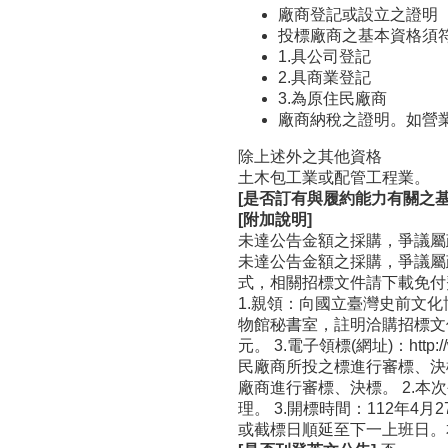
廠商登記或設立之證明
投標廠商之基本資格須
1.具公司登記
2.具商業登記
3.為原住民廠商
廠商納稅之證明。如營
除上述外之其他資格
土木包工業或配管工程業。
[是否訂有與履約能力有關之基
[附加說明]
未達公告金額之採購，爭議屬
未達公告金額之採購，爭議屬
式，相關招標文件請下載免付費Libre
1.親領：向國立臺灣史前文化
物館秘書室，註明洽購招標文
元。 3.電子領標(網址)：htt
民廠商所投之標進行審標、決
廠商進行審標、決標。 2.
理。 3.開標時間：112年
或截標日順延至下一上班日。