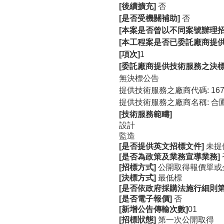
[後續擴充]
否
[是否受機關補助]
否
[本案是否曾以不同案號辦理
[本工程案是否已委託廠商提
[項次]
1
[委託廠商提供技術服務之決標
無決標公告
提供技術服務之廠商代碼: 1679
提供技術服務之廠商名稱: 合
[技術服務範疇]
設計
監造
[是否提供英文招標文件]
未提
[是否為政策及業務宣導業務]
[招標方式]
公開取得報價單或
[決標方式]
最低標
[是否依政府採購法施行細則第
[是否電子報價]
否
[新增公告傳輸次數]
01
[招標狀態]
第一次公開取得