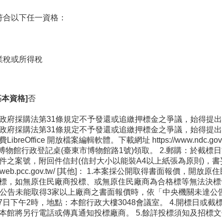
符合以下任一資格：
業稅或所得稅
本資格]
否
政府採購法第31條規定不予發還或追繳押標金之爭議，始得提
政府採購法第31條規定不予發還或追繳押標金之爭議，始得提出申
Office 開放檔案編輯軟體。下載網址 https://www.ndc.gov.t
博物館行政登記桌(臺東市博物館路1號)領取。 2.郵購：於截
件之案號，附回件信封(信封大小以能裝A4以上紙張為原則)，書
p://web.pcc.gov.tw/ [其他]： 1.本案採公開取得書
標，如無原住民廠商投標、或無原住民廠商為合格標等無法決標
本次公告未能取得3家以上廠商之書面報價時，依「中央機關未達
4月27日下午2時，地點：本館行政大樓3048會議室。 4.開標
本館將另行電話或傳真通知投標廠商。 5.餘詳投標須知及招標