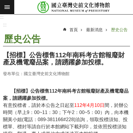
:::
跳到主要內容區塊
:::
進
階
:::
搜
首頁
最新消息
歷史公告
尋
歷史公告
願
景
【招標】公告標售112年南科考古館報廢財
使
產及機電廢品案，請踴躍參加投標。
命
發布單位：國立臺灣史前文化博物館
最
新
消
【招標】公告標售112年南科考古館報廢財產及機電廢品
息
案，請踴躍參加投標。
有意投標者，請於本公告之日起至
112
年4月10日
間，於辦公
參
時間（早上9：00~11：30；下午2：00~5：00）內，向本機
觀
關黃小姐(電話：089-381166#228)洽詢，領取投標須知、投
展
標單、標封等請自行於本館網站下載列印，並依照投標須知
覽