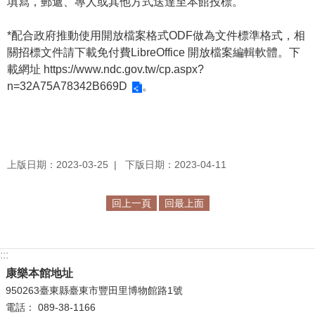
填寫，郵遞、專人或其他方式送達至本館投標。
學
*
配合政府推動使用開放檔案格式ODF做為文件標準格式，相
習
關招標文件請下載免付費LibreOffice 開放檔案編輯軟體。下
探
載網址
https://www.ndc.gov.tw/cp.aspx?
索
n=32A75A78342B669D
。
認
識
我
們
上版日期：2023-03-25
下版日期：2023-04-11
便
民
回上一頁
回最上面
服
務
:::
性
康樂本館地址
別
950263臺東縣臺東市豐田里博物館路1號
平
電話： 089-38-1166