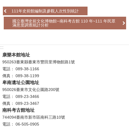
學
111年史前館編制及參觀人次性別統計
習
國立臺灣史前文化博物館─南科考古館 110 年~111 年民眾
探
滿意度調查統計分析
索
認
:::
識
康樂本館地址
我
950263臺東縣臺東市豐田里博物館路1號
們
電話： 089-38-1166
便
傳真： 089-38-1199
民
卑南遺址公園地址
服
950026臺東市文化公園路200號
務
電話： 089-23-3466
傳真： 089-23-3467
性
南科考古館地址
別
744094臺南市新市區南科三路10號
平
電話： 06-505-0905