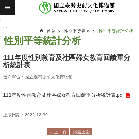
:::
跳到主要內容區塊
:::
進
階
:::
搜
首頁
性別平等專區
性別平等統計分析
尋
性別平等統計分析
願
景
111年度性別教育及社區婦女教育回饋單分
使
析統計表
命
發布單位：國立臺灣史前文化博物館
最
新
消
111年度性別教育及社區婦女教育回饋單分析統計表.pdf
息
上版日期：2022-12-30
參
觀
展
回上一頁
回最上面
覽